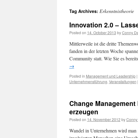
content
Erkenntnistheorie
Tag Archives:
Innovation 2.0 – Las
Posted on
14. October 2013
by
Conny Det
Mittlerweile ist die dritte The
fanden in der letzten Woche spann
Community statt. Wie Sie es bere
→
Posted in
Management und Leadership
|
Unternehmensführung
,
Veranstaltungen
Change Management b
erzeugen
Posted on
14. November 2012
by
Conny 
Wandel in Unternehmen wird man n
involvierten Menschen eine Umgebun