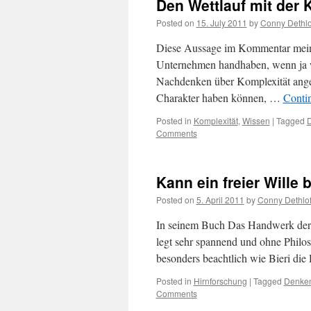
Den Wettlauf mit der 
Posted on
15. July 2011
by
Conny Dethlo
Diese Aussage im Kommentar mein
Unternehmen handhaben, wenn ja wi
Nachdenken über Komplexität anger
Charakter haben können, …
Conti
Posted in
Komplexität
,
Wissen
|
Tagged
Comments
Kann ein freier Wille 
Posted on
5. April 2011
by
Conny Dethlof
In seinem Buch Das Handwerk der Fre
legt sehr spannend und ohne Philo
besonders beachtlich wie Bieri die
Posted in
Hirnforschung
|
Tagged
Denke
Comments