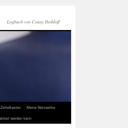
Logbuch von Conny Dethloff
Zettelkasten
Meine Netzwerke
aktiert werden kann