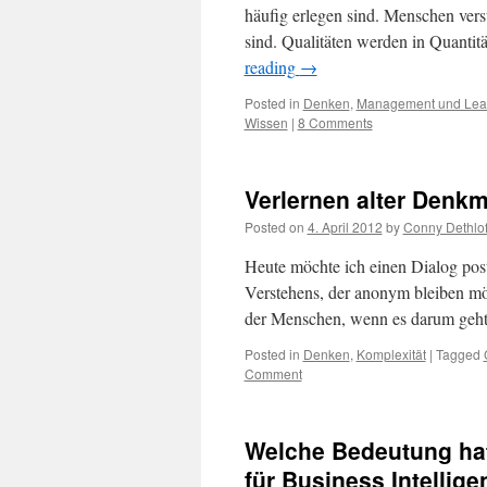
häufig erlegen sind. Menschen ver
sind. Qualitäten werden in Quanti
reading
→
Posted in
Denken
,
Management und Lea
Wissen
|
8 Comments
Verlernen alter Denk
Posted on
4. April 2012
by
Conny Dethlof
Heute möchte ich einen Dialog pos
Verstehens, der anonym bleiben möc
der Menschen, wenn es darum geh
Posted in
Denken
,
Komplexität
|
Tagged
Comment
Welche Bedeutung ha
für Business Intellig