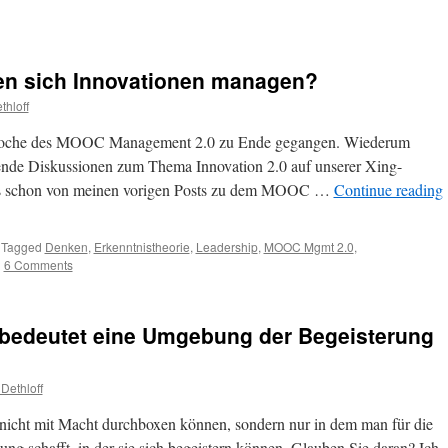
sen sich Innovationen managen?
hloff
menwoche des MOOC Management 2.0 zu Ende gegangen. Wiederum
ende Diskussionen zum Thema Innovation 2.0 auf unserer Xing-
its schon von meinen vorigen Posts zu dem MOOC …
Continue reading
Tagged
Denken
,
Erkenntnistheorie
,
Leadership
,
MOOC Mgmt 2.0
,
|
6 Comments
edeutet eine Umgebung der Begeisterung
Dethloff
icht mit Macht durchboxen können, sondern nur in dem man für die
g schafft, in der sie sich begeistern können. Glauben Sie daran? Ich