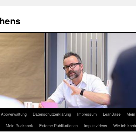
ehens
Aboverwaltung
Datenschutzerklärung
Impressum
LeanBase
Mein 
Mein Rucksack
Externe Publikationen
Impulsvideos
Wie ich kont