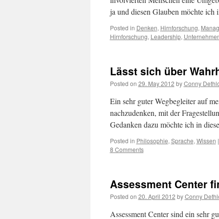
ja und diesen Glauben möchte ic
Posted in
Denken
,
Hirnforschung
,
Manag
Hirnforschung
,
Leadership
,
Unternehmen
Lässt sich über Wahr
Posted on
29. May 2012
by
Conny Dethlo
Ein sehr guter Wegbegleiter auf me
nachzudenken, mit der Fragestellun
Gedanken dazu möchte ich in dies
Posted in
Philosophie
,
Sprache
,
Wissen
|
8 Comments
Assessment Center fin
Posted on
20. April 2012
by
Conny Dethlo
Assessment Center sind ein sehr g