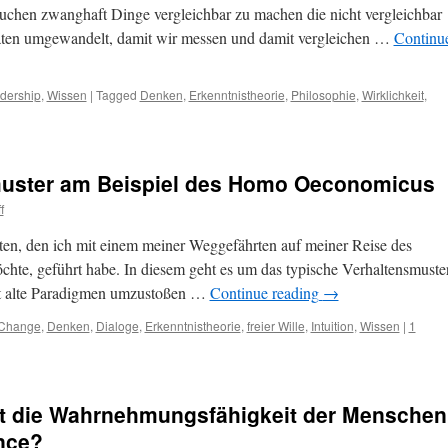
suchen zwanghaft Dinge vergleichbar zu machen die nicht vergleichbar
täten umgewandelt, damit wir messen und damit vergleichen …
Continu
dership
,
Wissen
|
Tagged
Denken
,
Erkenntnistheorie
,
Philosophie
,
Wirklichkeit
,
muster am Beispiel des Homo Oeconomicus
f
ten, den ich mit einem meiner Weggefährten auf meiner Reise des
hte, geführt habe. In diesem geht es um das typische Verhaltensmuste
t alte Paradigmen umzustoßen …
Continue reading
→
Change
,
Denken
,
Dialoge
,
Erkenntnistheorie
,
freier Wille
,
Intuition
,
Wissen
|
1
t die Wahrnehmungsfähigkeit der Menschen
ence?