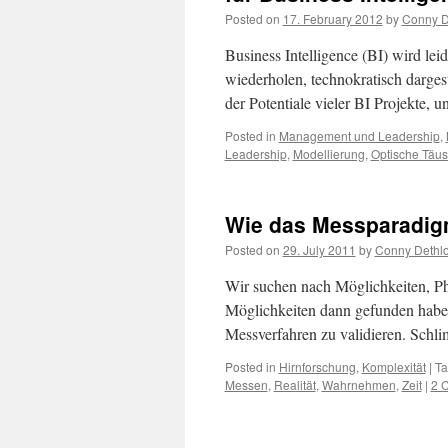
Posted on
17. February 2012
by
Conny De
Business Intelligence (BI) wird le
wiederholen, technokratisch darges
der Potentiale vieler BI Projekte, 
Posted in
Management und Leadership
,
Leadership
,
Modellierung
,
Optische Täu
Wie das Messparadigm
Posted on
29. July 2011
by
Conny Dethlo
Wir suchen nach Möglichkeiten, P
Möglichkeiten dann gefunden haben
Messverfahren zu validieren. Schl
Posted in
Hirnforschung
,
Komplexität
|
T
Messen
,
Realität
,
Wahrnehmen
,
Zeit
|
2 