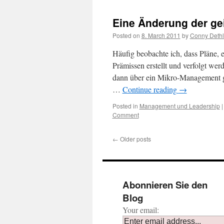
Eine Änderung der gei
Posted on
8. March 2011
by
Conny Dethl
Häufig beobachte ich, dass Pläne, 
Prämissen erstellt und verfolgt werde
dann über ein Mikro-Management ge
…
Continue reading
→
Posted in
Management und Leadership
|
Comment
←
Older posts
Abonnieren Sie den
Blog
Your email: