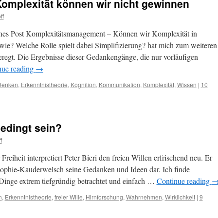
Komplexität können wir nicht gewinnen
ff
es Post Komplexitätsmanagement – Können wir Komplexität in
e? Welche Rolle spielt dabei Simplifizierung? hat mich zum weiteren
egt. Die Ergebnisse dieser Gedankengänge, die nur vorläufigen
nue reading
→
Denken
,
Erkenntnistheorie
,
Kognition
,
Kommunikation
,
Komplexität
,
Wissen
|
10
bedingt sein?
f
iheit interpretiert Peter Bieri den freien Willen erfrischend neu. Er
sophie-Kauderwelsch seine Gedanken und Ideen dar. Ich finde
 Dinge extrem tiefgründig betrachtet und einfach …
Continue reading
n
,
Erkenntnistheorie
,
freier Wille
,
Hirnforschung
,
Wahrnehmen
,
Wirklichkeit
|
9