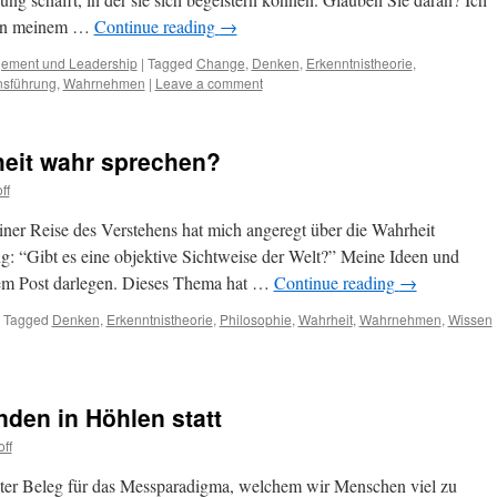
h in meinem …
Continue reading
→
ement und Leadership
|
Tagged
Change
,
Denken
,
Erkenntnistheorie
,
sführung
,
Wahrnehmen
|
Leave a comment
heit wahr sprechen?
ff
iner Reise des Verstehens hat mich angeregt über die Wahrheit
g: “Gibt es eine objektive Sichtweise der Welt?” Meine Ideen und
em Post darlegen. Dieses Thema hat …
Continue reading
→
Tagged
Denken
,
Erkenntnistheorie
,
Philosophie
,
Wahrheit
,
Wahrnehmen
,
Wissen
den in Höhlen statt
ff
uter Beleg für das Messparadigma, welchem wir Menschen viel zu