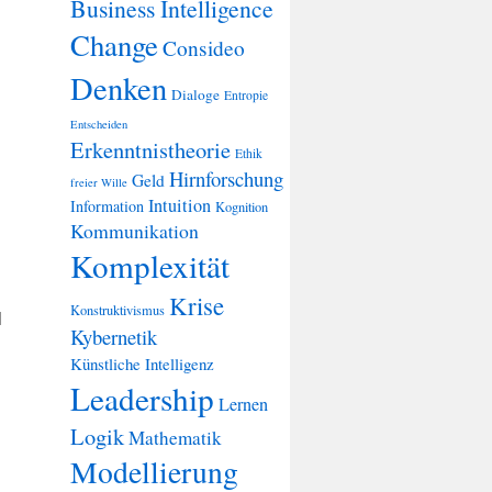
Business Intelligence
Change
Consideo
Denken
Dialoge
Entropie
Entscheiden
Erkenntnistheorie
Ethik
Hirnforschung
Geld
freier Wille
Intuition
Information
Kognition
Kommunikation
Komplexität
Krise
Konstruktivismus
|
Kybernetik
Künstliche Intelligenz
Leadership
Lernen
Logik
Mathematik
Modellierung