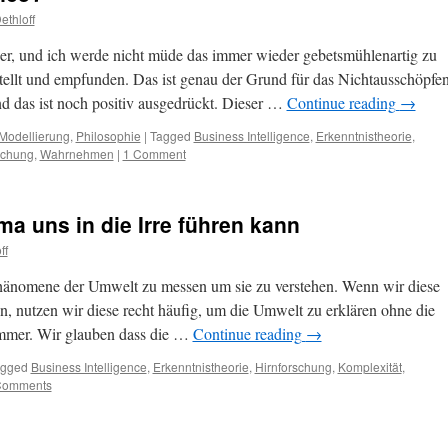
thloff
ider, und ich werde nicht müde das immer wieder gebetsmühlenartig zu
tellt und empfunden. Das ist genau der Grund für das Nichtausschöpfe
und das ist noch positiv ausgedrückt. Dieser …
Continue reading
→
Modellierung
,
Philosophie
|
Tagged
Business Intelligence
,
Erkenntnistheorie
,
schung
,
Wahrnehmen
|
1 Comment
a uns in die Irre führen kann
ff
hänomene der Umwelt zu messen um sie zu verstehen. Wenn wir diese
, nutzen wir diese recht häufig, um die Umwelt zu erklären ohne die
immer. Wir glauben dass die …
Continue reading
→
agged
Business Intelligence
,
Erkenntnistheorie
,
Hirnforschung
,
Komplexität
,
Comments