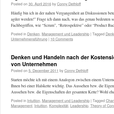
Posted on
30. April 2016
by
Conny Dethloff
Häufig bin ich in der nahen Vergangenheit an Diskussionen betei
agiler werden!” Frage ich dann nach, was das genau bedeuten sol
Fachbegriffen, wie “Scrum”, “Retrospektive” oder “Product B
Posted in
Denken
,
Management und Leadership
|
Tagged
Denk
Unternehmensführung
|
10 Comments
Denken und Handeln nach der Kostensicht
von Unternehmen
Posted on
5. December 2011
by
Conny Dethloff
Starten möchte ich mit einem Analogon zwischen einem Untern
Ihnen bei einer Halskette wichtig. Das Aussehen bzw. die Eigen
Aussehen bzw. die Eigenschaften der gesamten Kette? Wohl eh
Posted in
Intuition
,
Management und Leadership
|
Tagged
Cha
Management
,
Intuition
,
Komplexität
,
Leadership
,
Theory of Cons