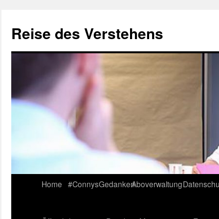
Reise des Verstehens
Skip
Home
#ConnysGedanken
Aboverwaltung
Datenschu
to