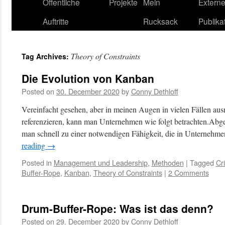
content
Öffentliche
Projekte
Mein
Extern
Auftritte
Rucksack
Publika
Theory of Constraints
Tag Archives:
Die Evolution von Kanban
Posted on
30. December 2020
by
Conny Dethloff
Vereinfacht gesehen, aber in meinen Augen in vielen Fällen au
referenzieren, kann man Unternehmen wie folgt betrachten.Abg
man schnell zu einer notwendigen Fähigkeit, die in Unternehmen
reading
→
Posted in
Management und Leadership
,
Methoden
|
Tagged
Cr
Buffer-Rope
,
Kanban
,
Theory of Constraints
|
2 Comments
Drum-Buffer-Rope: Was ist das denn?
Posted on
29. December 2020
by
Conny Dethloff