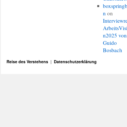
boxspringb
n
on
Interviewr
ArbeitsVis
n2025 von
Guido
Bosbach
Reise des Verstehens
Datenschutzerklärung