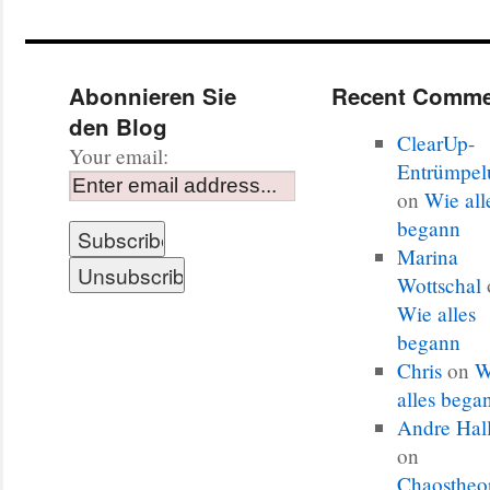
Abonnieren Sie
Recent Comme
den Blog
ClearUp-
Your email:
Entrümpel
on
Wie all
begann
Marina
Wottschal
Wie alles
begann
Chris
on
W
alles bega
Andre Hal
on
Chaostheo