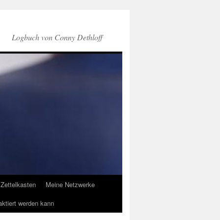
Logbuch von Conny Dethloff
Zettelkasten
Meine Netzwerke
aktiert werden kann