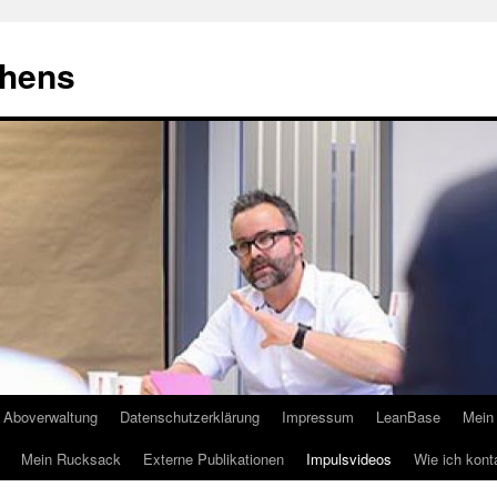
ehens
Aboverwaltung
Datenschutzerklärung
Impressum
LeanBase
Mein 
Mein Rucksack
Externe Publikationen
Impulsvideos
Wie ich kont