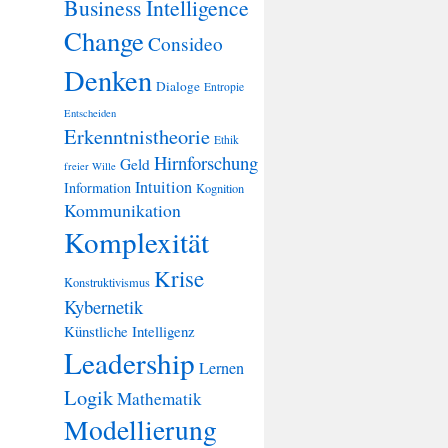
Business Intelligence
Change
Consideo
Denken
Dialoge
Entropie
Entscheiden
Erkenntnistheorie
Ethik
Hirnforschung
Geld
freier Wille
Intuition
Information
Kognition
Kommunikation
Komplexität
Krise
Konstruktivismus
Kybernetik
Künstliche Intelligenz
Leadership
Lernen
Logik
Mathematik
Modellierung