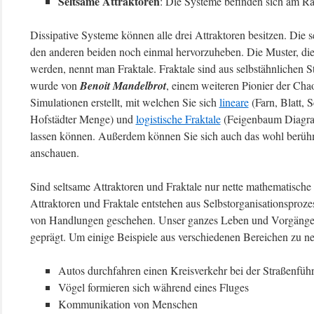
Seltsame Attraktoren
: Die Systeme befinden sich am R
Dissipative Systeme können alle drei Attraktoren besitzen. Die 
den anderen beiden noch einmal hervorzuheben. Die Muster, die
werden, nennt man Fraktale. Fraktale sind aus selbstähnlichen S
wurde von
Benoit Mandelbrot
, einem weiteren Pionier der Chao
Simulationen erstellt, mit welchen Sie sich
lineare
(Farn, Blatt, 
Hofstädter Menge) und
logistische Fraktale
(Feigenbaum Diagram
lassen können. Außerdem können Sie sich auch das wohl berühm
anschauen.
Sind seltsame Attraktoren und Fraktale nur nette mathematisch
Attraktoren und Fraktale entstehen aus Selbstorganisationsproze
von Handlungen geschehen. Unser ganzes Leben und Vorgänge in
geprägt. Um einige Beispiele aus verschiedenen Bereichen zu n
Autos durchfahren einen Kreisverkehr bei der Straßenfüh
Vögel formieren sich während eines Fluges
Kommunikation von Menschen