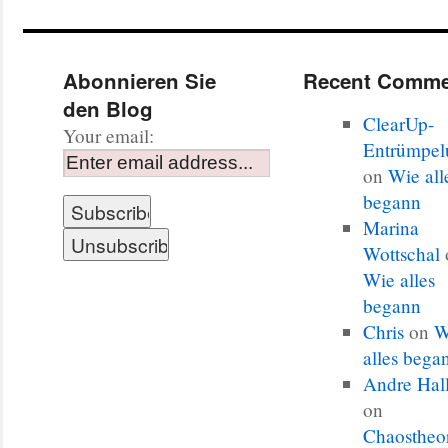
Abonnieren Sie
Recent Comme
den Blog
ClearUp-
Your email:
Entrümpel
on
Wie all
begann
Marina
Wottschal
Wie alles
begann
Chris
on
W
alles bega
Andre Hal
on
Chaostheo