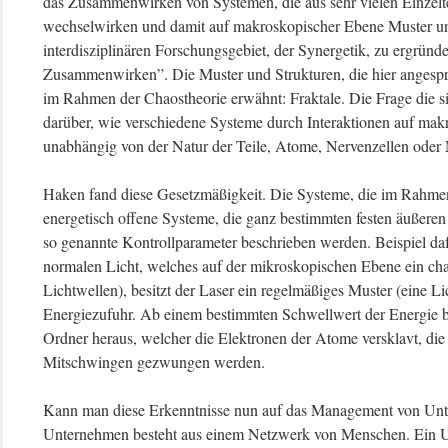
das Zusammenwirken von Systemen, die aus sehr vielen Einzelte
wechselwirken und damit auf makroskopischer Ebene Muster und
interdisziplinären Forschungsgebiet, der Synergetik, zu ergründ
Zusammenwirken”. Die Muster und Strukturen, die hier angesp
im Rahmen der Chaostheorie erwähnt: Fraktale. Die Frage die sic
darüber, wie verschiedene Systeme durch Interaktionen auf mak
unabhängig von der Natur der Teile, Atome, Nervenzellen ode
Haken fand diese Gesetzmäßigkeit. Die Systeme, die im Rahmen
energetisch offene Systeme, die ganz bestimmten festen äußere
so genannte Kontrollparameter beschrieben werden. Beispiel daf
normalen Licht, welches auf der mikroskopischen Ebene ein chao
Lichtwellen), besitzt der Laser ein regelmäßiges Muster (eine Li
Energiezufuhr. Ab einem bestimmten Schwellwert der Energie bil
Ordner heraus, welcher die Elektronen der Atome versklavt, di
Mitschwingen gezwungen werden.
Kann man diese Erkenntnisse nun auf das Management von Un
Unternehmen besteht aus einem Netzwerk von Menschen. Ein Un