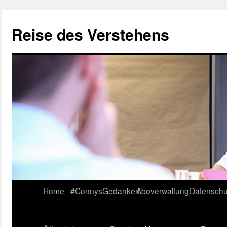
Reise des Verstehens
Skip
Home
#ConnysGedanken
Aboverwaltung
Datenschu
to