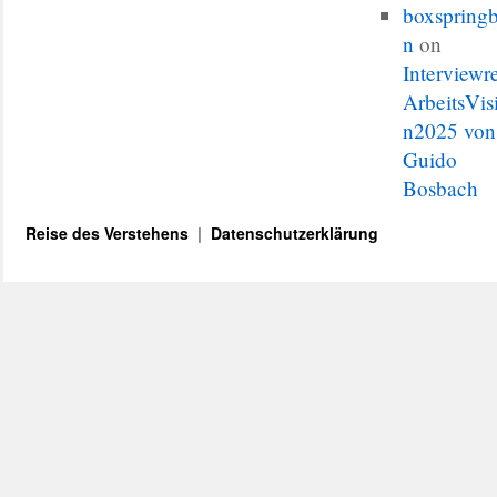
boxspringb
n
on
Interviewr
ArbeitsVis
n2025 von
Guido
Bosbach
Reise des Verstehens
Datenschutzerklärung