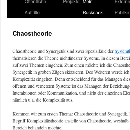
content
Öffentliche
Projekte
Mein
Extern
Auftritte
Rucksack
Publika
Chaostheorie
Chaostheorie und Synergetik sind zwei Spezialfälle der
Systemt
thematisieren die Theorie nichtlinearer Systeme. In diesem Bere
auf zwei Themen eingehen. Zum einen möchte ich die Chaosthe
Synergetik in groben Zügen skizzieren. Des Weiteren werde ich 
Komplexität eingehen. Denn entscheidend für das Managen dies
offenen und vernetzten Systeme ist das Managen der Beziehunge
Interaktionen oder Kommunikation, und nicht der einzelnen Ele
nämlich u.a. die Komplexität aus.
Kommen wir zum ersten Thema: Chaostheorie und Synergetik. In
Begriff Komplexitätstheorie anstelle von Chaostheorie, weshalb
Bereich behandeln möchte.