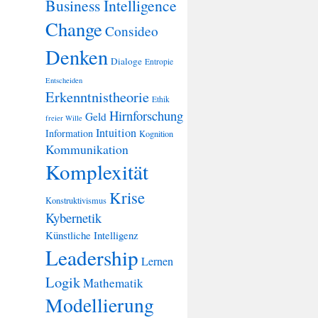
Business Intelligence
Change
Consideo
Denken
Dialoge
Entropie
Entscheiden
Erkenntnistheorie
Ethik
Hirnforschung
Geld
freier Wille
Intuition
Information
Kognition
Kommunikation
Komplexität
Krise
Konstruktivismus
Kybernetik
Künstliche Intelligenz
Leadership
Lernen
Logik
Mathematik
Modellierung