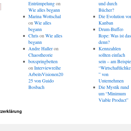
Entrümpelung
on
und durch
Wie alles begann
Bücher?
Marina Wottschal
Die Evolution vo
on
Wie alles
Kanban
begann
Drum-Buffer-
Chris
on
Wie alles
Rope: Was ist da
begann
denn?
Andre Haller
on
Kennzahlen
Chaostheorie
sollten einfach
boxspringbetten
sein – am Beispie
on
Interviewreihe
“Wirtschaftlichke
ArbeitsVisionen20
” von
25 von Guido
Unternehmen
Bosbach
Die Mystik rund
um “Minimum
Viable Product”
zerklärung