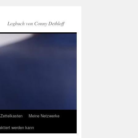
Logbuch von Conny Dethloff
Zettelkasten
Meine Netzwerke
aktiert werden kann