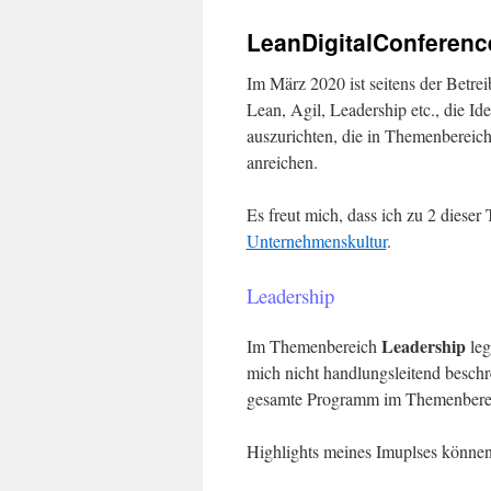
content
LeanDigitalConferenc
Im März 2020 ist seitens der Betre
Lean, Agil, Leadership etc., die Id
auszurichten, die in Themenbereich
anreichen.
Es freut mich, dass ich zu 2 diese
Unternehmenskultur
.
Leadership
Leadership
Im Themenbereich
leg
mich nicht handlungsleitend beschre
gesamte Programm im Themenberei
Highlights meines Imuplses können 