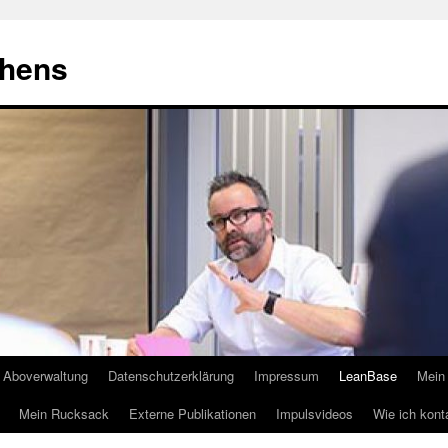
ehens
Aboverwaltung
Datenschutzerklärung
Impressum
LeanBase
Mein 
Mein Rucksack
Externe Publikationen
Impulsvideos
Wie ich kont