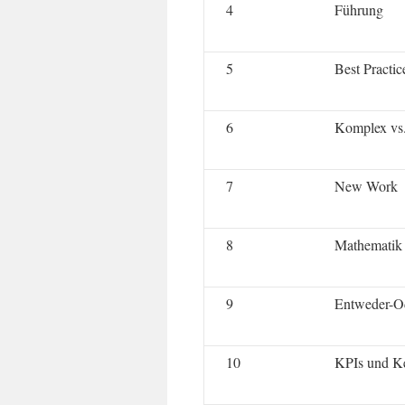
4
Führung
5
Best Practic
6
Komplex vs.
7
New Work
8
Mathematik 
9
Entweder-O
10
KPIs und K