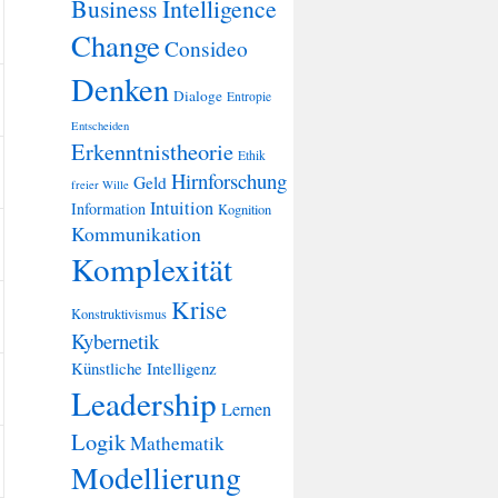
Business Intelligence
Change
Consideo
Denken
Dialoge
Entropie
Entscheiden
Erkenntnistheorie
Ethik
Hirnforschung
Geld
freier Wille
Intuition
Information
Kognition
Kommunikation
Komplexität
Krise
Konstruktivismus
Kybernetik
Künstliche Intelligenz
Leadership
Lernen
Logik
Mathematik
Modellierung