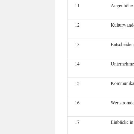
11
Augenhöhe
12
Kulturwand
13
Entscheiden 
14
Unternehmen
15
Kommunika
16
Wertstromd
17
Einblicke in