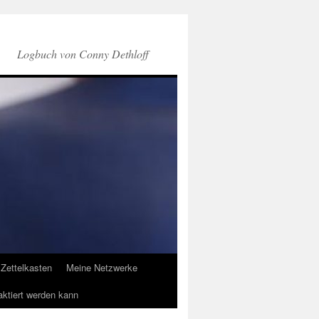
Logbuch von Conny Dethloff
Zettelkasten
Meine Netzwerke
aktiert werden kann