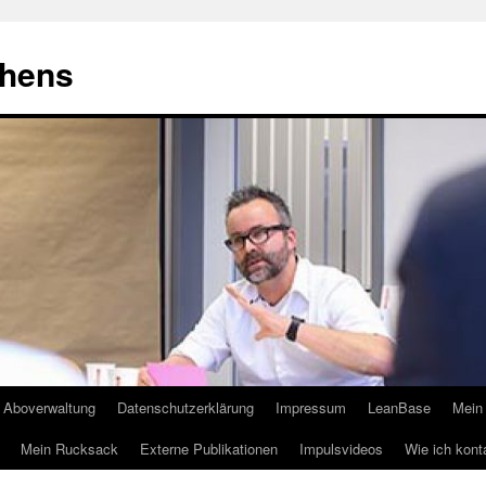
ehens
Aboverwaltung
Datenschutzerklärung
Impressum
LeanBase
Mein 
Mein Rucksack
Externe Publikationen
Impulsvideos
Wie ich kont