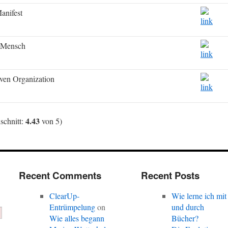
anifest
 Mensch
ven Organization
4.43
schnitt:
von 5)
Recent Comments
Recent Posts
ClearUp-
Wie lerne ich mit
Entrümpelung
on
und durch
Wie alles begann
Bücher?