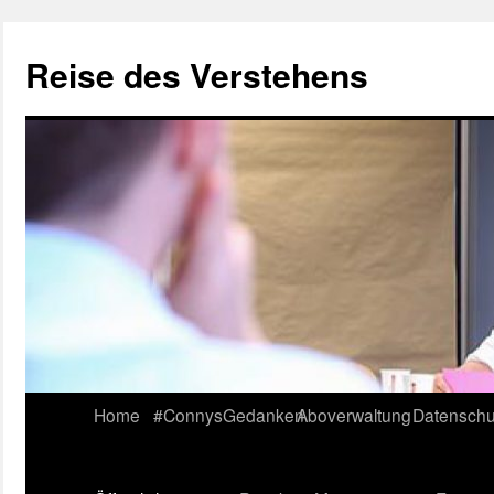
Reise des Verstehens
Skip
Home
#ConnysGedanken
Aboverwaltung
Datenschu
to