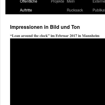
content
Öffentliche
Projekte
Mein
Extern
Auftritte
Rucksack
Publika
Impressionen in Bild und Ton
“Lean around the clock” im Februar 2017 in Mannheim