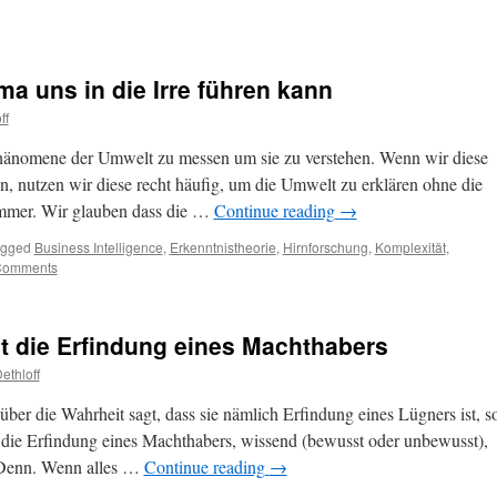
a uns in die Irre führen kann
ff
hänomene der Umwelt zu messen um sie zu verstehen. Wenn wir diese
, nutzen wir diese recht häufig, um die Umwelt zu erklären ohne die
immer. Wir glauben dass die …
Continue reading
→
agged
Business Intelligence
,
Erkenntnistheorie
,
Hirnforschung
,
Komplexität
,
Comments
t die Erfindung eines Machthabers
ethloff
ber die Wahrheit sagt, dass sie nämlich Erfindung eines Lügners ist, s
t die Erfindung eines Machthabers, wissend (bewusst oder unbewusst),
. Denn. Wenn alles …
Continue reading
→