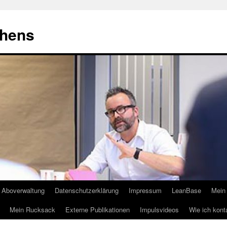
ehens
Aboverwaltung
Datenschutzerklärung
Impressum
LeanBase
Mein 
Mein Rucksack
Externe Publikationen
Impulsvideos
Wie ich kont