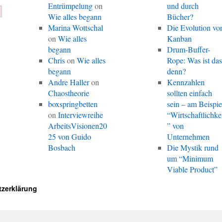
Entrümpelung
on
und durch
Wie alles begann
Bücher?
Marina Wottschal
Die Evolution vo
on
Wie alles
Kanban
begann
Drum-Buffer-
Chris
on
Wie alles
Rope: Was ist da
begann
denn?
Andre Haller
on
Kennzahlen
Chaostheorie
sollten einfach
boxspringbetten
sein – am Beispie
on
Interviewreihe
“Wirtschaftlichke
ArbeitsVisionen20
” von
25 von Guido
Unternehmen
Bosbach
Die Mystik rund
um “Minimum
Viable Product”
zerklärung