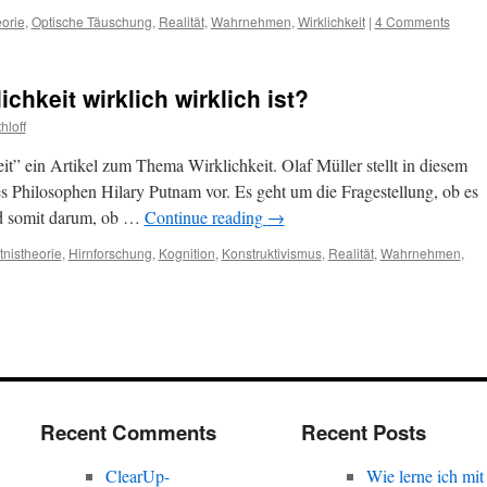
orie
,
Optische Täuschung
,
Realität
,
Wahrnehmen
,
Wirklichkeit
|
4 Comments
ichkeit wirklich wirklich ist?
hloff
it” ein Artikel zum Thema Wirklichkeit. Olaf Müller stellt in diesem
 Philosophen Hilary Putnam vor. Es geht um die Fragestellung, ob es
d somit darum, ob …
Continue reading
→
tnistheorie
,
Hirnforschung
,
Kognition
,
Konstruktivismus
,
Realität
,
Wahrnehmen
,
Recent Comments
Recent Posts
ClearUp-
Wie lerne ich mit