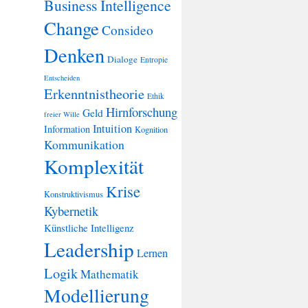
Business Intelligence
Change
Consideo
Denken
Dialoge
Entropie
Entscheiden
Erkenntnistheorie
Ethik
Hirnforschung
Geld
freier Wille
Intuition
Information
Kognition
Kommunikation
Komplexität
Krise
Konstruktivismus
Kybernetik
Künstliche Intelligenz
Leadership
Lernen
Logik
Mathematik
Modellierung