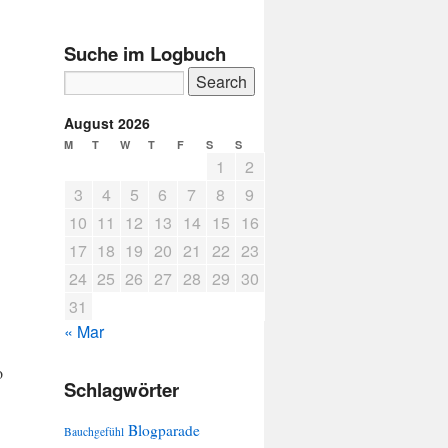
Suche im Logbuch
August 2026
M
T
W
T
F
S
S
1
2
3
4
5
6
7
8
9
10
11
12
13
14
15
16
17
18
19
20
21
22
23
24
25
26
27
28
29
30
31
« Mar
o
Schlagwörter
Blogparade
Bauchgefühl