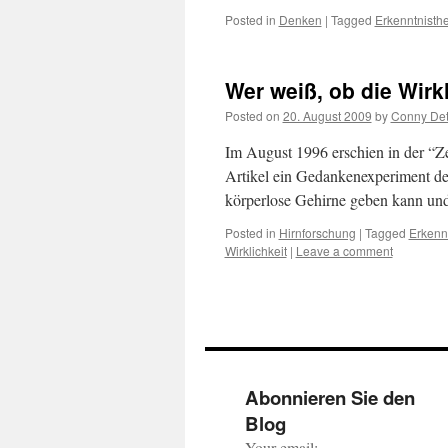
Posted in
Denken
|
Tagged
Erkenntnisthe
Wer weiß, ob die Wirkl
Posted on
20. August 2009
by
Conny Det
Im August 1996 erschien in der “Ze
Artikel ein Gedankenexperiment des
körperlose Gehirne geben kann un
Posted in
Hirnforschung
|
Tagged
Erkenn
Wirklichkeit
|
Leave a comment
Abonnieren Sie den
Blog
Your email: