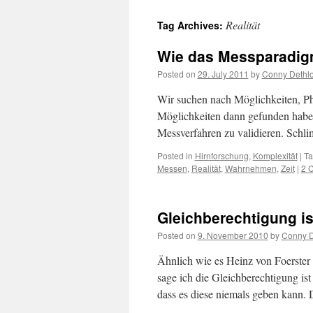
content
Realität
Tag Archives:
Wie das Messparadigm
Posted on
29. July 2011
by
Conny Dethlo
Wir suchen nach Möglichkeiten, P
Möglichkeiten dann gefunden haben
Messverfahren zu validieren. Schl
Posted in
Hirnforschung
,
Komplexität
|
T
Messen
,
Realität
,
Wahrnehmen
,
Zeit
|
2 
Gleichberechtigung is
Posted on
9. November 2010
by
Conny D
Ähnlich wie es Heinz von Foerster ü
sage ich die Gleichberechtigung is
dass es diese niemals geben kann