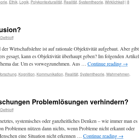
orie
,
Ethik
,
Logik
,
Polykontexturalität
,
Realität
,
Systemtheorie
,
Wirklichkeit
|
8
llusion?
Dethloff
r Wirtschaftslehre ist auf rationale Objektivität aufgebaut. Aber gibt
ers gesagt, kann es Objektivität überhaupt geben? Im folgenden Artikel
 Thema dar. Um es vorwegzunehmen. Aus …
Continue reading
→
forschung
,
Kognition
,
Kommunikation
,
Realität
,
Systemtheorie
,
Wahrnehmen
,
schungen Problemlösungen verhindern?
Dethloff
netztes, systemisches oder ganzheitliches Denken – wie immer man es
n Problemen nützen dann nichts, wenn Probleme nicht erkannt oder
enschen eine Situation nicht erkennen …
Continue reading
→