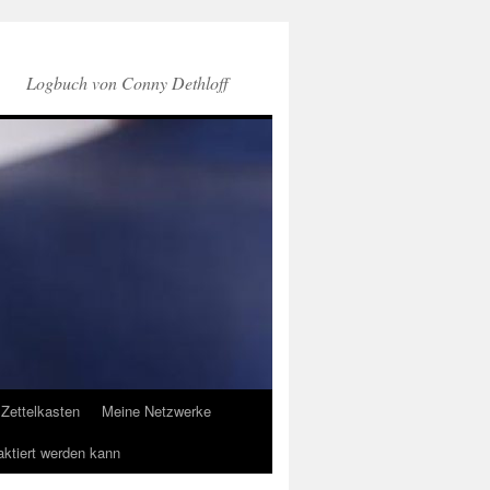
Logbuch von Conny Dethloff
Zettelkasten
Meine Netzwerke
aktiert werden kann