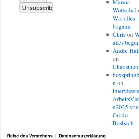
Marina
Wottschal
Wie alles
begann
Chris
on
W
alles bega
Andre Hal
on
Chaostheo
boxspringb
n
on
Interviewr
ArbeitsVis
n2025 von
Guido
Bosbach
Reise des Verstehens
Datenschutzerklärung