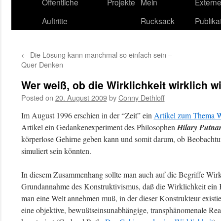
content
Öffentliche
Projekte
Mein
Extern
Auftritte
Rucksack
Publika
←
Die Lösung kann manchmal so einfach sein –
Quer Denken
Wer weiß, ob die Wirklichkeit wirklich wi
Posted on
20. August 2009
by
Conny Dethloff
Im August 1996 erschien in der “Zeit” ein
Artikel zum Thema W
Artikel ein Gedankenexperiment des Philosophen
Hilary Putn
körperlose Gehirne geben kann und somit darum, ob Beobachtu
simuliert sein könnten.
In diesem Zusammenhang sollte man auch auf die Begriffe Wirkl
Grundannahme des Konstruktivismus, daß die Wirklichkeit ein Ko
man eine Welt annehmen muß, in der dieser Konstrukteur existie
eine objektive, bewußtseinsunabhängige, transphänomenale Reali