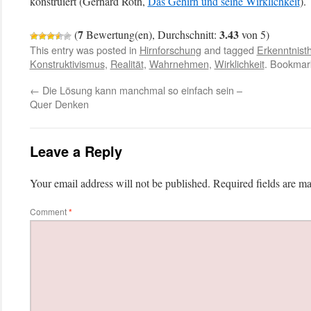
konstruiert (Gerhard Roth,
Das Gehirn und seine Wirklichkeit
).
7
3.43
(
Bewertung(en), Durchschnitt:
von 5)
This entry was posted in
Hirnforschung
and tagged
Erkenntnist
Konstruktivismus
,
Realität
,
Wahrnehmen
,
Wirklichkeit
. Bookmar
←
Die Lösung kann manchmal so einfach sein –
Quer Denken
Leave a Reply
Your email address will not be published.
Required fields are m
Comment
*