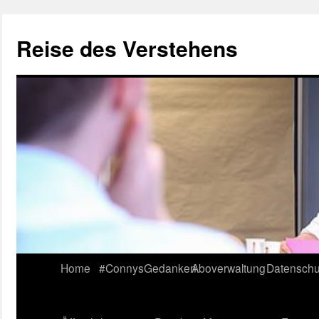
Reise des Verstehens
Skip
Home
#ConnysGedanken
Aboverwaltung
Datenschu
to