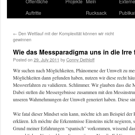
content
Öffentliche
Projekte
Mein
Extern
Auftritte
Rucksack
Publika
←
Den Wettlauf mit der Komplexität können wir nicht
gewinnen
Wie das Messparadigma uns in die Irre
Posted on
29. July 2011
by
Conny Dethloff
Wir suchen nach Möglichkeiten, Phänomene der Umwelt zu mess
Möglichkeiten dann gefunden haben, nutzen wir diese recht häu
Messverfahren zu validieren. Schlimmer. Wir glauben dass die M
Dabei stellen die Messergebnisse zusammen mit den Messinstrum
unseren Wahrnehmungen der Umwelt generiert haben. Diese sind
Wie fatal dieser Mindset sein kann, möchte ich am Beispiel der R
erklären. Ich möchte die Erkenntnisse Einsteins nicht negieren, 
Grund meiner Erfahrungen “spanisch” vorkommen, wissend dass