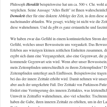
Philosoph
Heraklit
beispielsweise hat um ca. 500 v. Chr. wohl al
verglichen. Seine Aussage “Alles fließt” ist Ihnen wahrscheinli
Demokrit
eher für eine diskrete Abfolge der Zeit, in dem diese 
nacheinander ablaufen. Wie gesagt, wichtig ist nicht wie die Ze
diese wahrnehmen. Und da gibt es ganz erstaunliche und faszi
Wir haben zwar das Gefühl in einem kontinuierlichen Strom der Z
Gefühl, welches unser Bewusstsein uns vorgaukelt. Das Bewuss
Erleben aus winzigen kleinen zeitlichen Einheiten zusammen, d
ergibt sich dann eine Vergangenheit, also eine Gegenwart, die g
kommende Gegenwart sein wird. Wenn aber unser Bewusstsein, d
mein Zeitempfinden unterschiedlich zu ihrem Zeitempfinden? Da
Zeitempfinden unterliegt auch Einflüssen. Beispielsweise trag
bei das der innere Zeittakt erhöht wird. Damit nehmen wir unser
aber auch der umgekehrte Fall. Der Zeittakt von Parkinson-Pat
fördert eine Verringerung des inneren Zeittaktes, was letztendli
Umwelt in Zeitraffer wahrnehmen, also viel schneller. Tischtenni
haben die Gabe, ihren inneren Zeittakt zu erhöhen, um in der Lag