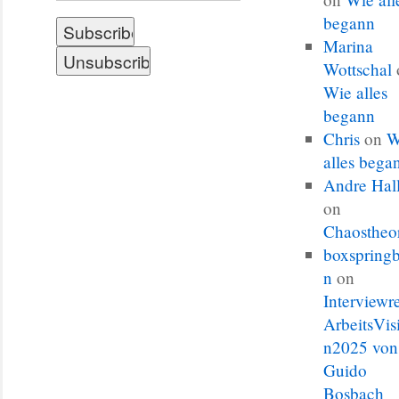
begann
Marina
Wottschal
Wie alles
begann
Chris
on
W
alles bega
Andre Hal
on
Chaostheo
boxspringb
n
on
Interviewr
ArbeitsVis
n2025 von
Guido
Bosbach