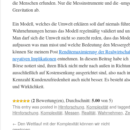
die Menschen erfunden. Nur die Messinstrumente und die -umg
Gravitation ab.
Ein Modell, welches die Umwelt erklären soll darf niemals führ
Wahrnehmungen heraus das Modell regelmäßig validiert und un
Man darf sich die Umwelt nicht so zurecht reden, dass das Mode
aufpassen was man misst und welche Bedeutung den Messergebn
können Sie meinem Post
Renditemaximierung der Realwirtschaft
negativen Implikationen
entnehmen. In diesem Beitrag habe ich 
Börse notiert sind, ihren Blick nicht mehr nach außen in Richt
ausschließlich auf Kostensenkung ausgerichtet sind, also nach 
Kennzahl Kundenzufriedenheit auch nicht besser. Es besteht al
und Wirklichkeit.
2
5.00
(
Bewertung(en), Durchschnitt:
von 5)
This entry was posted in
Hirnforschung
,
Komplexität
and tagge
Hirnforschung
,
Komplexität
,
Messen
,
Realität
,
Wahrnehmen
,
Ze
←
Den Wettlauf mit der Komplexität können wir nicht
gewinnen