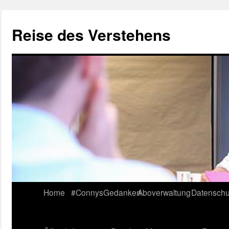
Reise des Verstehens
Skip
Home
#ConnysGedanken
Aboverwaltung
Datenschu
to