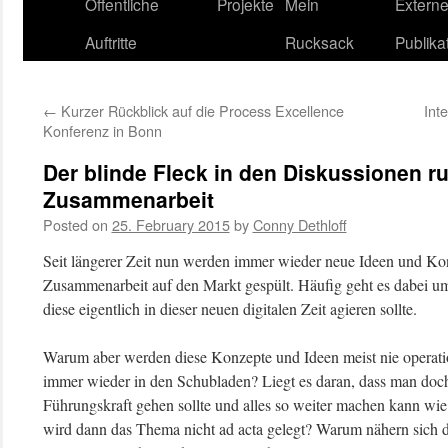
content
Öffentliche
Projekte
Mein
Extern
Auftritte
Rucksack
Publika
←
Kurzer Rückblick auf die Process Excellence
Int
Konferenz in Bonn
Der blinde Fleck in den Diskussionen 
Zusammenarbeit
Posted on
25. February 2015
by
Conny Dethloff
Seit längerer Zeit nun werden immer wieder neue Ideen und 
Zusammenarbeit auf den Markt gespült. Häufig geht es dabei um
diese eigentlich in dieser neuen digitalen Zeit agieren sollte.
Warum aber werden diese Konzepte und Ideen meist nie operatio
immer wieder in den Schubladen? Liegt es daran, dass man doch
Führungskraft gehen sollte und alles so weiter machen kann wi
wird dann das Thema nicht ad acta gelegt? Warum nähern sich 