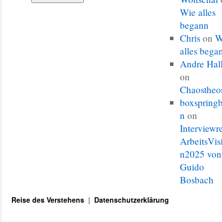
Wie alles
begann
Chris
on
W
alles bega
Andre Hal
on
Chaostheo
boxspringb
n
on
Interviewr
ArbeitsVis
n2025 von
Guido
Bosbach
Reise des Verstehens
Datenschutzerklärung