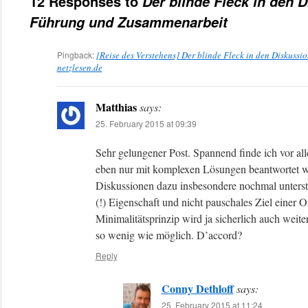
12 Responses to
Der blinde Fleck in den 
Führung und Zusammenarbeit
Pingback:
[Reise des Verstehens] Der blinde Fleck in den Diskus
netzlesen.de
Matthias
says:
25. February 2015 at 09:39
Sehr gelungener Post. Spannend finde ich vor a
eben nur mit komplexen Lösungen beantwortet w
Diskussionen dazu insbesondere nochmal unterst
(!) Eigenschaft und nicht pauschales Ziel einer 
Minimalitätsprinzip wird ja sicherlich auch weite
so wenig wie möglich. D’accord?
Reply
Conny Dethloff
says:
25. February 2015 at 11:24