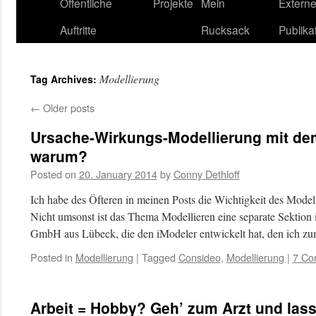
content
Öffentliche
Projekte
Mein
Extern
Auftritte
Rucksack
Publika
Modellierung
Tag Archives:
←
Older posts
Ursache-Wirkungs-Modellierung mit dem
warum?
Posted on
20. January 2014
by
Conny Dethloff
Ich habe des Öfteren in meinen Posts die Wichtigkeit des Mode
Nicht umsonst ist das Thema Modellieren eine separate Sektio
GmbH aus Lübeck, die den iModeler entwickelt hat, den ich 
Posted in
Modellierung
|
Tagged
Consideo
,
Modellierung
|
7 Co
Arbeit = Hobby? Geh’ zum Arzt und lass’