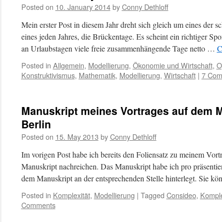
Posted on
10. January 2014
by
Conny Dethloff
Mein erster Post in diesem Jahr dreht sich gleich um eines der
eines jeden Jahres, die Brückentage. Es scheint ein richtiger S
an Urlaubstagen viele freie zusammenhängende Tage netto …
C
Posted in
Allgemein
,
Modellierung
,
Ökonomie und Wirtschaft
,
O
Konstruktivismus
,
Mathematik
,
Modellierung
,
Wirtschaft
|
7 Com
Manuskript meines Vortrages auf dem 
Berlin
Posted on
15. May 2013
by
Conny Dethloff
Im vorigen Post habe ich bereits den Foliensatz zu meinem Vort
Manuskript nachreichen. Das Manuskript habe ich pro präsentier
dem Manuskript an der entsprechenden Stelle hinterlegt. Sie 
Posted in
Komplexität
,
Modellierung
|
Tagged
Consideo
,
Komple
Comments