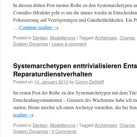
In diesem dritten Post meiner Reihe zu den Systemarchetypen u
Consideo iModeler geht es um die immer wieder in Entscheid
Fokussierung auf Verzögerungen und Ganzheitlichkeiten. Ein Pr
…
Continue reading
→
Posted in
Denken
,
Modellierung
|
Tagged
Archetypen
,
Change
System Dynamics
|
Leave a comment
Systemarchetypen enttrivialisieren Ent
Reparaturdienstverhalten
Posted on
10. January 2013
by
Conny Dethloff
Im ersten Post der Reihe zu den Systemarchetypen mit dem Titel
Entscheidungssituationen – Grenzen des Wachstums habe ich me
starten. Heute möchte ich einen Archetyp vorstellen, der bei Se
reading
→
Posted in
Denken
,
Modellierung
|
Tagged
Archetypen
,
Change
System Dynamics
|
3 Comments