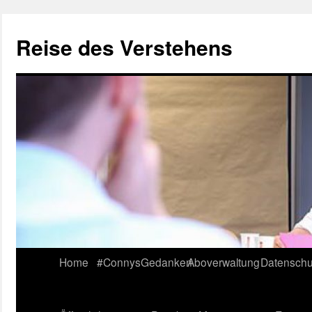
Reise des Verstehens
Skip
Home
#ConnysGedanken
Aboverwaltung
Datenschu
to