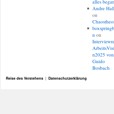
alles bega
Andre Hal
on
Chaostheo
boxspringb
n
on
Interviewr
ArbeitsVis
n2025 von
Guido
Bosbach
Reise des Verstehens
Datenschutzerklärung