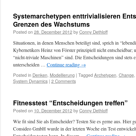
Systemarchetypen enttrivialisieren Ent
Grenzen des Wachstums
Posted on
28. December 2012
by
Conny Dethloff
Situationen, in denen Menschen beteiligt sind, sprich in “lebendi
Kybernetikers Heinz von Förster prinzipiell nicht entscheidbar;
“nicht-triviale Maschinen” sind. Die Entscheidungen sind stets 
unterscheiden …
Continue reading
→
Posted in
Denken
,
Modellierung
|
Tagged
Archetypen
,
Change
System Dynamics
|
2 Comments
Fitnesstest “Entscheidungen treffen”
Posted on
10. December 2012
by
Conny Dethloff
Wie fit sind Sie als Entscheider? Testen Sie es gerne aus. Hier 
Consideo GmbH wurde in der letzten Woche ein Test entwickelt,
Entscheider testen kann. In diesem …
Continue reading
→