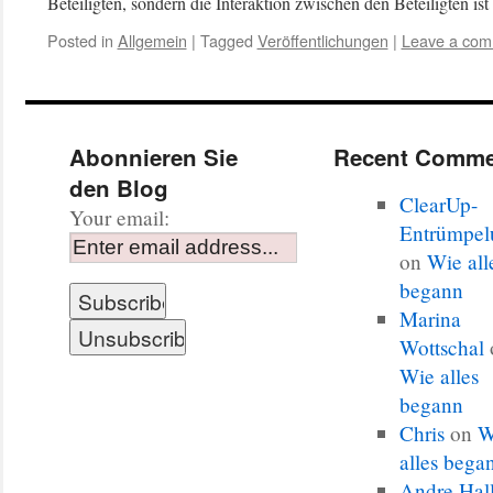
Beteiligten, sondern die Interaktion zwischen den Beteiligten 
Posted in
Allgemein
|
Tagged
Veröffentlichungen
|
Leave a co
Abonnieren Sie
Recent Comme
den Blog
ClearUp-
Your email:
Entrümpel
on
Wie all
begann
Marina
Wottschal
Wie alles
begann
Chris
on
W
alles bega
Andre Hal