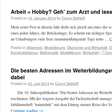
Arbeit = Hobby? Geh’ zum Arzt und lass’
Posted on
10. January 2014
by
Conny Dethloff
Mein erster Post in diesem Jahr dreht sich gleich um eines der
eines jeden Jahres, die Brückentage. Es scheint ein richtiger S
an Urlaubstagen viele freie zusammenhängende Tage netto …
C
Posted in
Allgemein
,
Modellierung
,
Ökonomie und Wirtschaft
,
O
Konstruktivismus
,
Mathematik
,
Modellierung
,
Wirtschaft
|
7 Com
Die besten Adressen im Weiterbildungs
dabei
Posted on
23. July 2013
by
Conny Dethloff
Die 10. Jahrespublikation “Die besten Adressen im Weiterbi
erschienen. Mit der August-Ausgabe der Fachzeitschrift manager
Jubiläumsheft “trainerlink” mit dem Eintrag meiner Reise des Ve
Continue reading
→