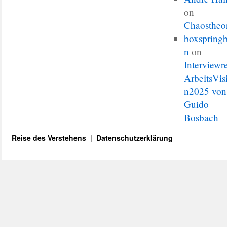
on
Chaostheo
boxspringb
n
on
Interviewr
ArbeitsVis
n2025 von
Guido
Bosbach
Reise des Verstehens
Datenschutzerklärung