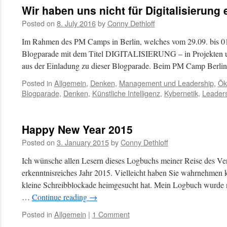
Wir haben uns nicht für Digitalisierung
Posted on
8. July 2016
by
Conny Dethloff
Im Rahmen des PM Camps in Berlin, welches vom 29.09. bis 01.
Blogparade mit dem Titel DIGITALISIERUNG – in Projekten und 
aus der Einladung zu dieser Blogparade. Beim PM Camp Berl
Posted in
Allgemein
,
Denken
,
Management und Leadership
,
Ök
Blogparade
,
Denken
,
Künstliche Intelligenz
,
Kybernetik
,
Leader
Happy New Year 2015
Posted on
3. January 2015
by
Conny Dethloff
Ich wünsche allen Lesern dieses Logbuchs meiner Reise des Ver
erkenntnisreiches Jahr 2015. Vielleicht haben Sie wahrnehmen k
kleine Schreibblockade heimgesucht hat. Mein Logbuch wurde ni
…
Continue reading
→
Posted in
Allgemein
|
1 Comment