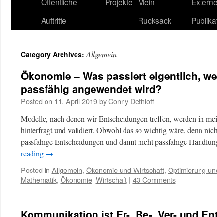
content
Öffentliche
Projekte
Mein
Extern
Auftritte
Rucksack
Publika
Allgemein
Category Archives:
Ökonomie – Was passiert eigentlich, w
passfähig angewendet wird?
Posted on
11. April 2019
by
Conny Dethloff
Modelle, nach denen wir Entscheidungen treffen, werden in mei
hinterfragt und validiert. Obwohl das so wichtig wäre, denn nic
passfähige Entscheidungen und damit nicht passfähige Handl
reading
→
Posted in
Allgemein
,
Ökonomie und Wirtschaft
,
Optimierung un
Mathematik
,
Ökonomie
,
Wirtschaft
|
43 Comments
Kommunikation ist Er-, Be-, Ver- und En