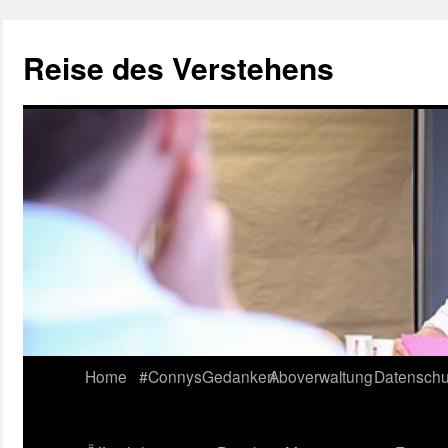
Reise des Verstehens
Skip
Home
#ConnysGedanken
Aboverwaltung
Datenschu
to