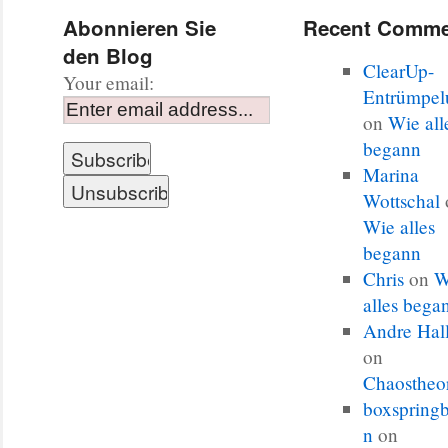
Abonnieren Sie
Recent Comme
den Blog
ClearUp-
Your email:
Entrümpel
on
Wie all
begann
Marina
Wottschal
Wie alles
begann
Chris
on
W
alles bega
Andre Hal
on
Chaostheo
boxspringb
n
on