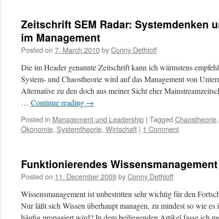
Zeitschrift SEM Radar: Systemdenken 
im Management
Posted on
7. March 2010
by
Conny Dethloff
Die im Header genannte Zeitschrift kann ich wärmstens empfehl
System- und Chaostheorie wird auf das Management von Unter
Alternative zu den doch aus meiner Sicht eher Mainstreamzeits
…
Continue reading
→
Posted in
Management und Leadership
|
Tagged
Chaostheorie
Ökonomie
,
Systemtheorie
,
Wirtschaft
|
1 Comment
Funktionierendes Wissensmanagement
Posted on
11. December 2009
by
Conny Dethloff
Wissensmanagement ist unbestritten sehr wichtig für den Fortsc
Nur läßt sich Wissen überhaupt managen, zu mindest so wie es i
häufig propagiert wird? In dem beiliegenden Artikel fasse ich