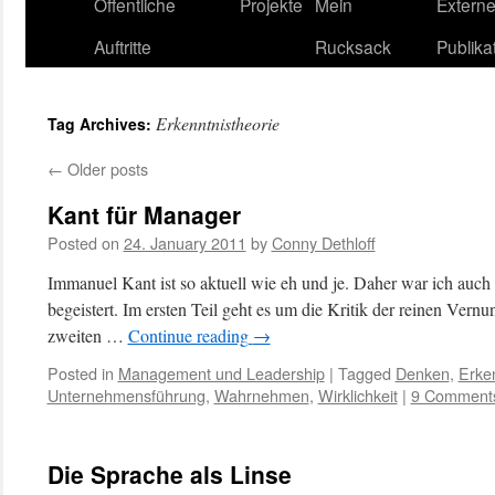
content
Öffentliche
Projekte
Mein
Extern
Auftritte
Rucksack
Publika
Erkenntnistheorie
Tag Archives:
←
Older posts
Kant für Manager
Posted on
24. January 2011
by
Conny Dethloff
Immanuel Kant ist so aktuell wie eh und je. Daher war ich auc
begeistert. Im ersten Teil geht es um die Kritik der reinen Vern
zweiten …
Continue reading
→
Posted in
Management und Leadership
|
Tagged
Denken
,
Erken
Unternehmensführung
,
Wahrnehmen
,
Wirklichkeit
|
9 Comment
Die Sprache als Linse