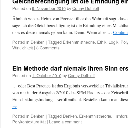
Gleichberechtigung ist die Erfindung e
Posted on
9. November 2010
by
Conny Dethloff
Ähnlich wie es Heinz von Foerster über die Wahrheit sagt, dass 
sage ich die Gleichberechtigung ist die Erfindung eines Machth
dass es diese niemals geben kann. Denn. Wenn alles …
Continu
Posted in
Denken
|
Tagged
Erkenntnistheorie
,
Ethik
,
Logik
,
Poly
Wirklichkeit
|
8 Comments
Ein Methode darf niemals ihren Sinn er
Posted on
1. October 2010
by
Conny Dethloff
… oder Best Practice ist das Ergebnis verzweifelter Trivialisier
von mir in der Ausgabe 2/2010 des SEM Radars – der Zeitschri
Entscheidungsfindung – veröffentlicht. Bestellen kann man die
→
Posted in
Denken
|
Tagged
Denken
,
Erkenntnistheorie
,
Hirnfor
Polykontexturalität
|
Leave a comment