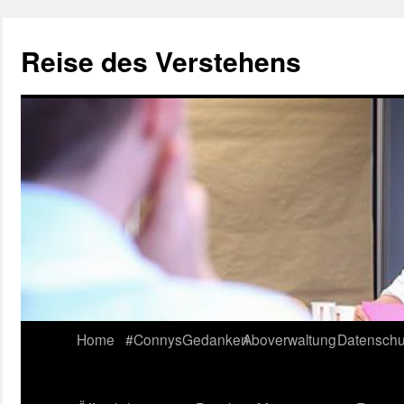
Reise des Verstehens
Skip
Home
#ConnysGedanken
Aboverwaltung
Datenschu
to