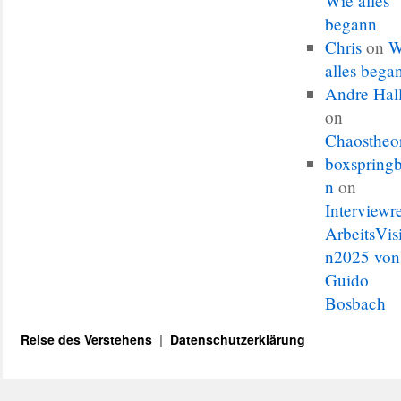
Wie alles
begann
Chris
on
W
alles bega
Andre Hal
on
Chaostheo
boxspringb
n
on
Interviewr
ArbeitsVis
n2025 von
Guido
Bosbach
Reise des Verstehens
Datenschutzerklärung