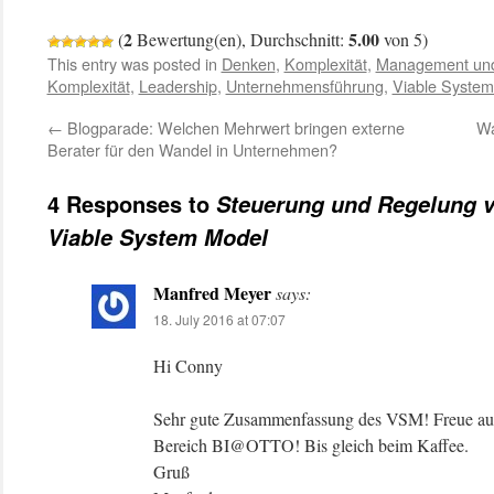
2
5.00
(
Bewertung(en), Durchschnitt:
von 5)
This entry was posted in
Denken
,
Komplexität
,
Management und
Komplexität
,
Leadership
,
Unternehmensführung
,
Viable System
←
Blogparade: Welchen Mehrwert bringen externe
Wa
Berater für den Wandel in Unternehmen?
4 Responses to
Steuerung und Regelung 
Viable System Model
Manfred Meyer
says:
18. July 2016 at 07:07
Hi Conny
Sehr gute Zusammenfassung des VSM! Freue auf
Bereich BI@OTTO! Bis gleich beim Kaffee.
Gruß