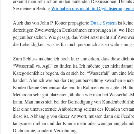
erkennt man sehr schön in den laufenden Diskussionen. Detai
Sie meinem Beitrag
Wir haben uns nicht für Digitalisierung ent
Auch das von John P. Kotter propagierte
Duale System
ist kein
derzeitigen Zweiwertigen Denkrahmen entsprungen ist, wo Hier
gegenüber stehen. Wie gesagt, das VSM setzt nicht auf Zweiwert
die Lebendigkeit, was es für mich persönlich als so wahnsinnig w
Zum Schluss möchte ich noch kurz anmerken, dass diese dicho
“Wasserfall vs. Agil” zu finden ist. Ich möchte jetzt nicht darau
Kategorienfehler begeht, da es sich bei “Wasserfall” um eine M
handelt. Ähnlich wie bei der Gegenüberstellung zwischen Hier
Kontext keine Gemeinsamkeiten. Im Rahmen einer agilen Haltung
Methoden sehr gut platzieren, ähnlich wie man bei Wasserfall-M
kann. Man muss sich bei der Befriedigung von Kundenbedürfnis
klar eine umzusetzende Anforderung seitens des Kunden versta
diese ist. Abhängig von dieser Antwort, müssen dann die Feedb
langsamer drehen und der Kunde mehr oder weniger eingebunde
Dichotomie, sondern Versöhnung.