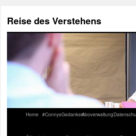
Reise des Verstehens
Skip
Home
#ConnysGedanken
Aboverwaltung
Datenschu
to