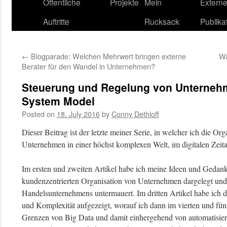
content
Öffentliche
Projekte
Mein
Extern
Auftritte
Rucksack
Publika
←
Blogparade: Welchen Mehrwert bringen externe
Wa
Berater für den Wandel in Unternehmen?
Steuerung und Regelung von Unterneh
System Model
Posted on
18. July 2016
by
Conny Dethloff
Dieser Beitrag ist der letzte meiner Serie, in welcher ich die O
Unternehmen in einer höchst komplexen Welt, im digitalen Zeital
Im ersten und zweiten Artikel habe ich meine Ideen und Gedank
kundenzentrierten Organisation von Unternehmen dargelegt und 
Handelsunternehmens untermauert. Im dritten Artikel habe ich 
und Komplexität aufgezeigt, worauf ich dann im vierten und fün
Grenzen von Big Data und damit einhergehend von automatisier