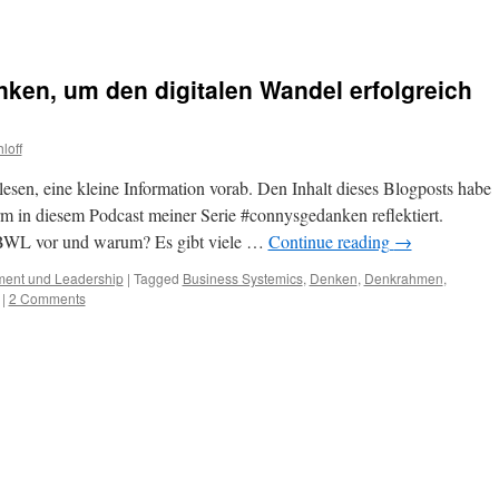
en, um den digitalen Wandel erfolgreich
loff
lesen, eine kleine Information vorab. Den Inhalt dieses Blogposts habe
m in diesem Podcast meiner Serie #connysgedanken reflektiert.
BWL vor und warum? Es gibt viele …
Continue reading
→
ent und Leadership
|
Tagged
Business Systemics
,
Denken
,
Denkrahmen
,
|
2 Comments