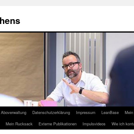
ehens
Aboverwaltung
Datenschutzerklärung
Impressum
LeanBase
Mein 
Mein Rucksack
Externe Publikationen
Impulsvideos
Wie ich kont