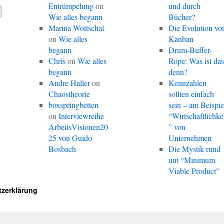
Entrümpelung
on
und durch
Wie alles begann
Bücher?
Marina Wottschal
Die Evolution vo
on
Wie alles
Kanban
begann
Drum-Buffer-
Chris
on
Wie alles
Rope: Was ist da
begann
denn?
Andre Haller
on
Kennzahlen
Chaostheorie
sollten einfach
boxspringbetten
sein – am Beispie
on
Interviewreihe
“Wirtschaftlichke
ArbeitsVisionen20
” von
25 von Guido
Unternehmen
Bosbach
Die Mystik rund
um “Minimum
Viable Product”
zerklärung