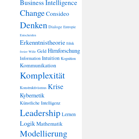
Business Intelligence
Change
Consideo
Denken
Dialoge
Entropie
Entscheiden
Erkenntnistheorie
Ethik
Hirnforschung
Geld
freier Wille
Intuition
Information
Kognition
Kommunikation
Komplexität
Krise
Konstruktivismus
Kybernetik
Künstliche Intelligenz
Leadership
Lernen
Logik
Mathematik
Modellierung