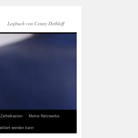
Logbuch von Conny Dethloff
Zettelkasten
Meine Netzwerke
aktiert werden kann