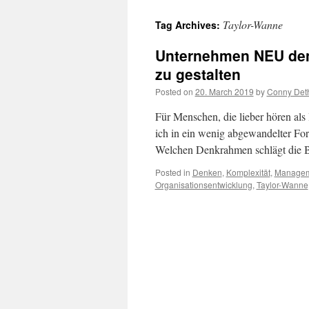
content
Taylor-Wanne
Tag Archives:
Unternehmen NEU denk
zu gestalten
Posted on
20. March 2019
by
Conny Deth
Für Menschen, die lieber hören als 
ich in ein wenig abgewandelter For
Welchen Denkrahmen schlägt die 
Posted in
Denken
,
Komplexität
,
Managem
Organisationsentwicklung
,
Taylor-Wanne