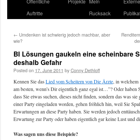
content
Öffentliche
Projekte
Mein
Extern
Auftritte
Rucksack
Publika
←
Umdenken ist schwierig jedoch machbar, aber
Renditema
wie?
de
BI Lösungen gaukeln eine scheinbare Si
deshalb Gefahr
Posted on
17. June 2011
by
Conny Dethloff
Kennen Sie das
Lied vom Scheitern von Die Ärzte
, in welchem 
am besten, wenn’s Dir eigentlich ganz egal ist…”? Oder haben 
dass Sie etwas suchen, dieses nicht finden, sondern das was sie
einer Party eingeladen worden, gehen fröhlich hin, weil Sie S
Erwartungen an diese Party haben. Sie werden jedoch enttäusch
Erwartung zur Party oder haben eigentlich gar keine Lust und di
Was sagen uns diese Beispiele?