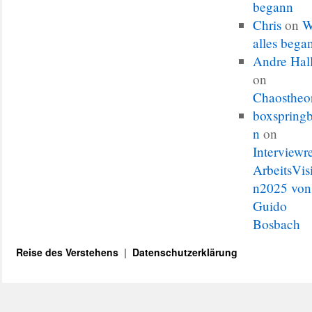
begann
Chris
on
W
alles bega
Andre Hal
on
Chaostheo
boxspringb
n
on
Interviewr
ArbeitsVis
n2025 von
Guido
Bosbach
Reise des Verstehens
Datenschutzerklärung