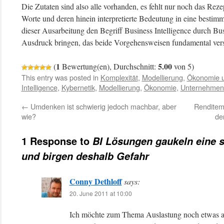
Die Zutaten sind also alle vorhanden, es fehlt nur noch das Rez
Worte und deren hinein interpretierte Bedeutung in eine bestim
dieser Ausarbeitung den Begriff Business Intelligence durch Bu
Ausdruck bringen, das beide Vorgehensweisen fundamental vers
1
5.00
(
Bewertung(en), Durchschnitt:
von 5)
This entry was posted in
Komplexität
,
Modellierung
,
Ökonomie u
Intelligence
,
Kybernetik
,
Modellierung
,
Ökonomie
,
Unternehmen
←
Umdenken ist schwierig jedoch machbar, aber
Renditema
wie?
de
1 Response to
BI Lösungen gaukeln eine s
und birgen deshalb Gefahr
Conny Dethloff
says:
20. June 2011 at 10:00
Ich möchte zum Thema Auslastung noch etwas anm