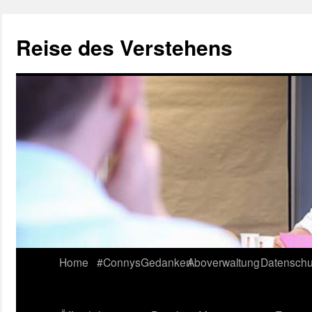
Reise des Verstehens
Skip
Home
#ConnysGedanken
Aboverwaltung
Datenschu
to