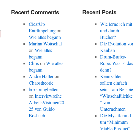
Recent Comments
Recent Posts
ClearUp-
Wie lerne ich mit
Entrümpelung
on
und durch
Wie alles begann
Bücher?
Marina Wottschal
Die Evolution vo
on
Wie alles
Kanban
begann
Drum-Buffer-
Chris
on
Wie alles
Rope: Was ist da
begann
denn?
Andre Haller
on
Kennzahlen
Chaostheorie
sollten einfach
boxspringbetten
sein – am Beispie
on
Interviewreihe
“Wirtschaftlichke
ArbeitsVisionen20
” von
25 von Guido
Unternehmen
Bosbach
Die Mystik rund
um “Minimum
Viable Product”