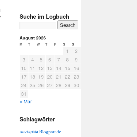
t
Suche im Logbuch
→
August 2026
M
T
W
T
F
S
S
1
2
3
4
5
6
7
8
9
10
11
12
13
14
15
16
17
18
19
20
21
22
23
24
25
26
27
28
29
30
31
« Mar
Schlagwörter
Blogparade
Bauchgefühl