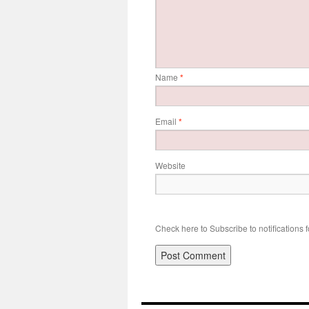
Name
*
Email
*
Website
Check here to Subscribe to notifications 