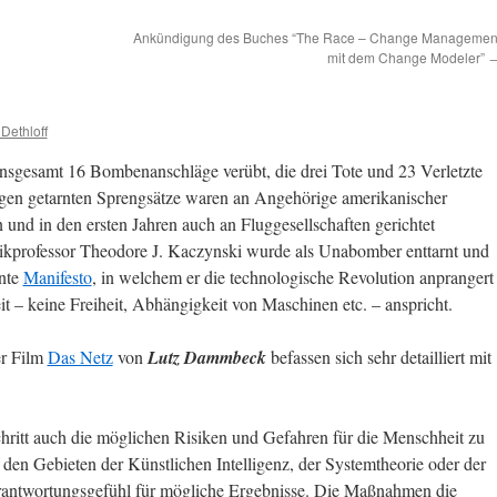
Ankündigung des Buches “The Race – Change Managemen
mit dem Change Modeler”
Dethloff
sgesamt 16 Bombenanschläge verübt, die drei Tote und 23 Verletzte
ungen getarnten Sprengsätze waren an Angehörige amerikanischer
 und in den ersten Jahren auch an Fluggesellschaften gerichtet
kprofessor Theodore J. Kaczynski wurde als Unabomber enttarnt und
nnte
Manifesto
, in welchem er die technologische Revolution anprangert
t – keine Freiheit, Abhängigkeit von Maschinen etc. – anspricht.
r Film
Das Netz
von
Lutz Dammbeck
befassen sich sehr detailliert mit
schritt auch die möglichen Risiken und Gefahren für die Menschheit zu
 den Gebieten der Künstlichen Intelligenz, der Systemtheorie oder der
rantwortungsgefühl für mögliche Ergebnisse. Die Maßnahmen die