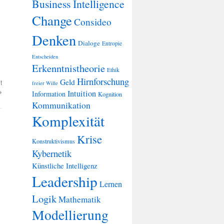
Business Intelligence
Change
Consideo
Denken
Dialoge
Entropie
Entscheiden
Erkenntnistheorie
Ethik
Hirnforschung
Geld
t
freier Wille
→
Intuition
Information
Kognition
Kommunikation
Komplexität
Krise
Konstruktivismus
Kybernetik
Künstliche Intelligenz
Leadership
Lernen
Logik
Mathematik
Modellierung