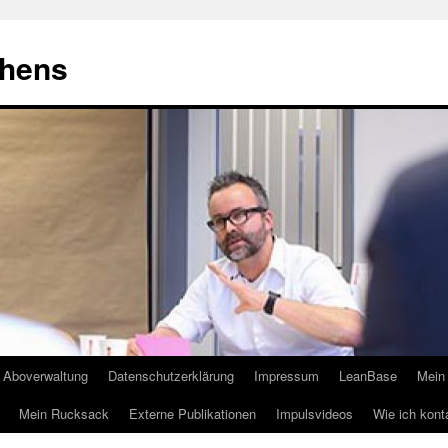
ehens
Aboverwaltung
Datenschutzerklärung
Impressum
LeanBase
Mein 
Mein Rucksack
Externe Publikationen
Impulsvideos
Wie ich kont