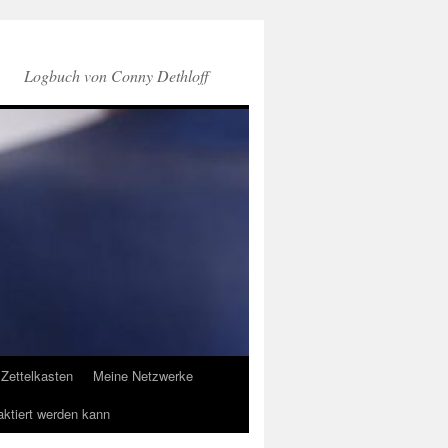
Logbuch von Conny Dethloff
Zettelkasten
Meine Netzwerke
aktiert werden kann