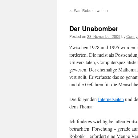
content
←
Was Roboter wollen
Der Unabomber
Posted on
23. November 2009
by
Conny 
Zwischen 1978 und 1995 wurden in
forderten. Die meist als Postsend
Universitäten, Computerspezialisten
gewesen. Der ehemalige Mathemati
verurteilt. Er verfasste das so gena
und die Gefahren für die Menschhei
Die folgenden
Internetseiten
und de
dem Thema.
Ich finde es wichtig bei allen Fort
betrachten. Forschung – gerade auf
Robotik – erfordert eine Menge Ve