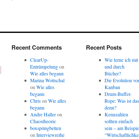
Recent Comments
Recent Posts
ClearUp-
Wie lerne ich mit
Entrümpelung
on
und durch
Wie alles begann
Bücher?
Marina Wottschal
Die Evolution vo
on
Wie alles
Kanban
begann
Drum-Buffer-
Chris
on
Wie alles
Rope: Was ist da
begann
denn?
Andre Haller
on
Kennzahlen
Chaostheorie
sollten einfach
boxspringbetten
sein – am Beispie
on
Interviewreihe
“Wirtschaftlichke