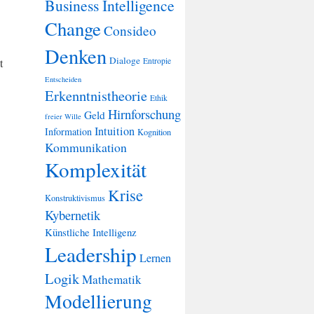
Business Intelligence
Change
Consideo
Denken
Dialoge
t
Entropie
Entscheiden
Erkenntnistheorie
Ethik
Hirnforschung
Geld
freier Wille
Intuition
Information
Kognition
Kommunikation
Komplexität
Krise
Konstruktivismus
Kybernetik
Künstliche Intelligenz
Leadership
Lernen
Logik
Mathematik
Modellierung