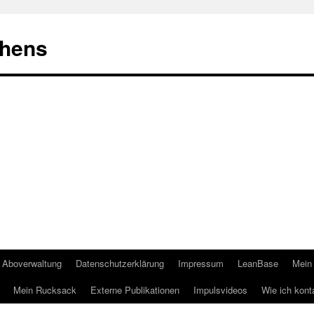
ehens
Aboverwaltung
Datenschutzerklärung
Impressum
LeanBase
Mein 
Mein Rucksack
Externe Publikationen
Impulsvideos
Wie ich kont