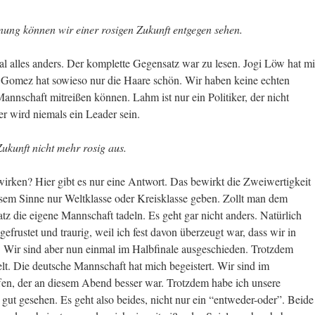
nung können wir einer rosigen Zukunft entgegen sehen.
 alles anders. Der komplette Gegensatz war zu lesen. Jogi Löw hat mi
t. Gomez hat sowieso nur die Haare schön. Wir haben keine echten
annschaft mitreißen können. Lahm ist nur ein Politiker, der nicht
r wird niemals ein Leader sein.
Zukunft nicht mehr rosig aus.
irken? Hier gibt es nur eine Antwort. Das bewirkt die Zweiwertigkeit
sem Sinne nur Weltklasse oder Kreisklasse geben. Zollt man dem
 die eigene Mannschaft tadeln. Es geht gar nicht anders. Natürlich
rustet und traurig, weil ich fest davon überzeugt war, dass wir in
 Wir sind aber nun einmal im Halbfinale ausgeschieden. Trotzdem
lt. Die deutsche Mannschaft hat mich begeistert. Wir sind im
fen, der an diesem Abend besser war. Trotzdem habe ich unsere
t gesehen. Es geht also beides, nicht nur ein “entweder-oder”. Beide