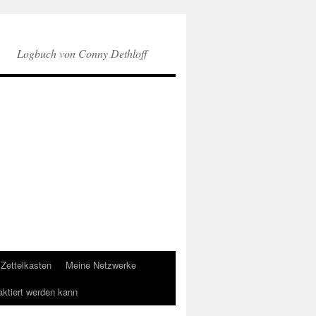
Logbuch von Conny Dethloff
Zettelkasten
Meine Netzwerke
aktiert werden kann