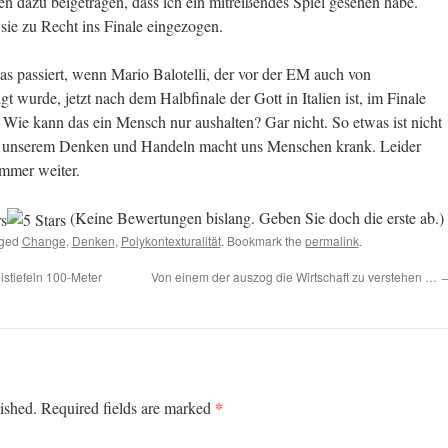
 dazu beigetragen, dass ich ein mitreißendes Spiel gesehen habe.
 sie zu Recht ins Finale eingezogen.
was passiert, wenn Mario Balotelli, der vor der EM auch von
igt wurde, jetzt nach dem Halbfinale der Gott in Italien ist, im Finale
 Wie kann das ein Mensch nur aushalten? Gar nicht. So etwas ist nicht
in unserem Denken und Handeln macht uns Menschen krank. Leider
mmer weiter.
(Keine Bewertungen bislang. Geben Sie doch die erste ab.)
gged
Change
,
Denken
,
Polykontexturalität
. Bookmark the
permalink
.
istiefeln 100-Meter
Von einem der auszog die Wirtschaft zu verstehen …
*
ished.
Required fields are marked