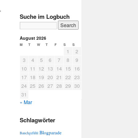
→
Suche im Logbuch
August 2026
M
T
W
T
F
S
S
1
2
3
4
5
6
7
8
9
10
11
12
13
14
15
16
17
18
19
20
21
22
23
24
25
26
27
28
29
30
31
« Mar
Schlagwörter
Blogparade
Bauchgefühl