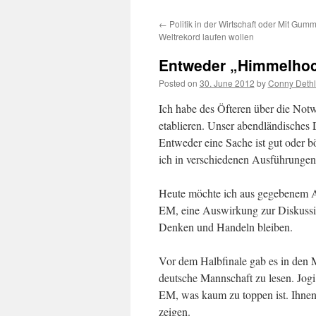
content
←
Politik in der Wirtschaft oder Mit Gumm
Weltrekord laufen wollen
Entweder „Himmelhoch
Posted on
30. June 2012
by
Conny Dethl
Ich habe des Öfteren über die Not
etablieren. Unser abendländisches 
Entweder eine Sache ist gut oder bö
ich in verschiedenen Ausführunge
Heute möchte ich aus gegebenem An
EM, eine Auswirkung zur Diskussio
Denken und Handeln bleiben.
Vor dem Halbfinale gab es in den
deutsche Mannschaft zu lesen. Jog
EM, was kaum zu toppen ist. Ihnen 
zeigen.