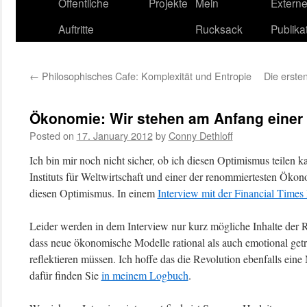
content
Öffentliche
Projekte
Mein
Extern
Auftritte
Rucksack
Publika
←
Philosophisches Cafe: Komplexität und Entropie
Die erste
Ökonomie: Wir stehen am Anfang einer 
Posted on
17. January 2012
by
Conny Dethloff
Ich bin mir noch nicht sicher, ob ich diesen Optimismus teilen 
Instituts für Weltwirtschaft und einer der renommiertesten Ökon
diesen Optimismus. In einem
Interview mit der Financial Times
Leider werden in dem Interview nur kurz mögliche Inhalte der 
dass neue ökonomische Modelle rational als auch emotional g
reflektieren müssen. Ich hoffe das die Revolution ebenfalls ein
dafür finden Sie
in meinem Logbuch
.