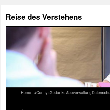
Reise des Verstehens
Skip
Home
#ConnysGedanken
Aboverwaltung
Datenschu
to