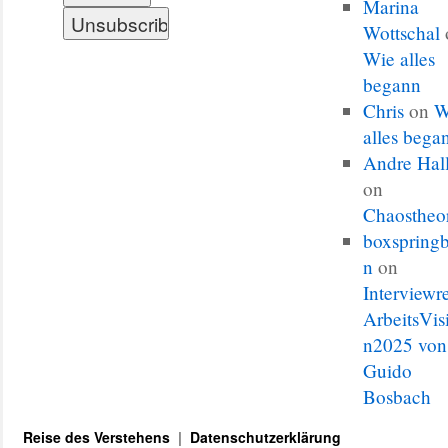
Marina
Wottschal
Wie alles
begann
Chris
on
W
alles bega
Andre Hal
on
Chaostheo
boxspringb
n
on
Interviewr
ArbeitsVis
n2025 von
Guido
Bosbach
Reise des Verstehens
Datenschutzerklärung