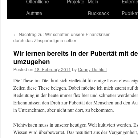
content
Öffentliche
Projekte
Mein
Extern
Auftritte
Rucksack
Publika
←
Nachtrag zu: Wir schaffen unsere Finanzkrisen
durch das Zinsparadigma selber
Wir lernen bereits in der Pubertät mit 
umzugehen
Posted on
18. February 2011
by
Conny Dethloff
Die These im Titel hört sich vielleicht für einige Leser etwas ei
Zeilen diese These belegen. Dabei möchte ich mich zuerst auf d
Bedeutung in der heute immer flexibler und schneller werdenden
Erkenntnissen den Dreh zur Pubertät der Menschen und den 
in Unternehmen, aber nicht nur dort, zu bekommen.
Nichtwissen muss in unserer heutigen Welt kultiviert werden. Es
Wissen wird überbewertet. Das resultiert aus der Vergangenhei