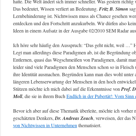
hatte. Die Welt ändert sich immer schneller. Was gestern richtig 
Das bedeutet, Wissen verliert an Bedeutung.
Fritz B. Simon
sagt
Lernbehinderung ist. Nichtwissen muss als Chance gesehen we
entdecken und den Fortschritt anzukurbeln. Wir dürfen also kein
Ideen in einem Aufsatz in der Ausgabe 02/2010 SEM Radar ausg
Ich höre sehr häufig den Ausspruch: “Das geht nicht, weil …” 
Legt man allerdings diese Paradigmen ab, ist die Begründung ob
Entlernen, quasi das Wegschmeißen von Paradigmen, damit man f
leider sind viele Paradigmen den Menschen schon so in Fleisch 
ihre Identität ausmachen. Begründen kann man dies wohl unter
längeren Lebenserwartung der Menschen in den hoch entwickelte
Stützen möchte ich mich dabei auf die Erkenntnisse von
Prof. D
Moll
, die sie in ihrem Buch
Endlich in der Pubertät!: Vom Sinn 
Bevor ich aber auf diese Thematik überleite, möchte ich vorher 
geschätzten Denkers,
Dr. Andreas Zeuch
, verweisen, der das 
von Nichtwissen in Unternehmen
thematisiert.