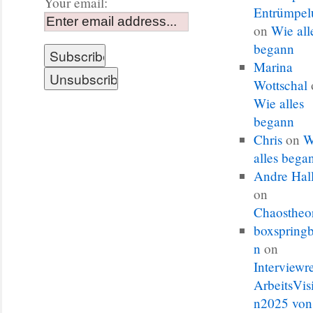
Your email:
Entrümpel
on
Wie all
begann
Marina
Wottschal
Wie alles
begann
Chris
on
W
alles bega
Andre Hal
on
Chaostheo
boxspringb
n
on
Interviewr
ArbeitsVis
n2025 von