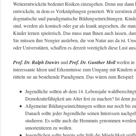
Weiterentwickeln bedeutet Risiken einzugehen. Denn nur dann 
entwickeln, in dem es Verknüpfungen generiert. Wir zerstören di
dogmatische und paradigmatische Bildungseinrichtungen. Kinder w
sind, werden als komisch oder gar als krank angesehen, die man b
Kinder lernen spielerisch. Das muss man Ihnen auch lassen, dami
Sie müssen ihre Neugier ausleben, die von Natur aus da ist. Un
oder Universitäten, schaffen es derzeit vorzüglich diese Lust au
Prof. Dr. Ralph Dawirs
und
Prof. Dr. Gunther Moll
werfen in 
interessante Ideen und Erkenntnisse zum Umgang mit Kindern 
rütteln sie an bestehende Paradigmen. Das wären zum Beispiel:
Jugendliche sollten ab dem 14. Lebensjahr wahlberechtigt
Demokratiefähigkeit am Alter fest zu machen? Ist denn j
Allgemeine Bildungseinrichtungen sollten nur noch bis zu
Danach sollte jeder Jugendliche seinen Interessen nachge
studieren. Es sollte auch die Hemmnis genommen werden,
umorientieren zu wollen.
Jugendlichen sollte bereits sehr früh die Möglichkeit eröff