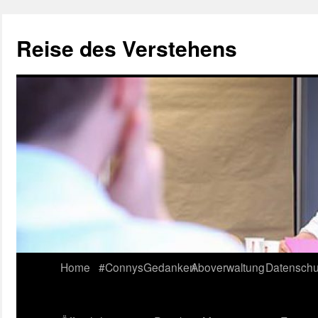
Reise des Verstehens
Skip
Home
#ConnysGedanken
Aboverwaltung
Datenschu
to