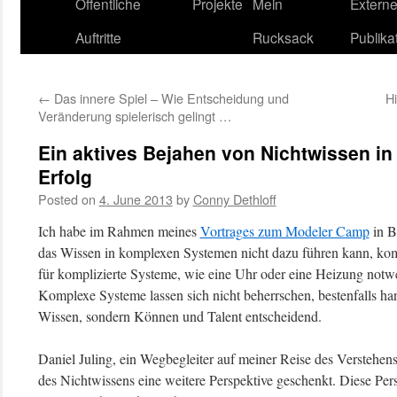
content
Öffentliche
Projekte
Mein
Extern
Auftritte
Rucksack
Publika
←
Das innere Spiel – Wie Entscheidung und
Hi
Veränderung spielerisch gelingt …
Ein aktives Bejahen von Nichtwissen in
Erfolg
Posted on
4. June 2013
by
Conny Dethloff
Ich habe im Rahmen meines
Vortrages zum Modeler Camp
in Be
das Wissen in komplexen Systemen nicht dazu führen kann, kom
für komplizierte Systeme, wie eine Uhr oder eine Heizung notw
Komplexe Systeme lassen sich nicht beherrschen, bestenfalls ha
Wissen, sondern Können und Talent entscheidend.
Daniel Juling, ein Wegbegleiter auf meiner Reise des Verstehens
des Nichtwissens eine weitere Perspektive geschenkt. Diese Pers