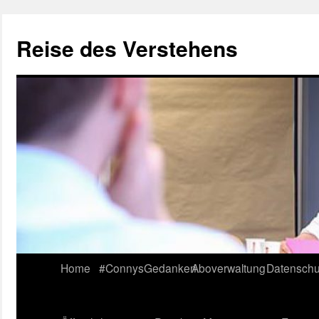
Reise des Verstehens
Skip
Home
#ConnysGedanken
Aboverwaltung
Datenschu
to