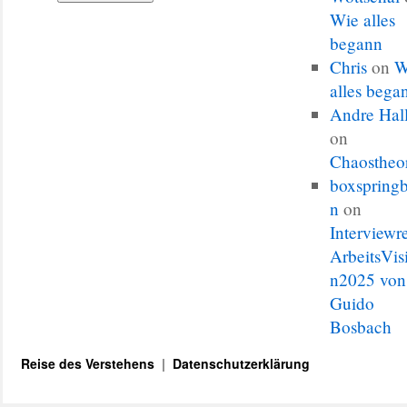
Wie alles
begann
Chris
on
W
alles bega
Andre Hal
on
Chaostheo
boxspringb
n
on
Interviewr
ArbeitsVis
n2025 von
Guido
Bosbach
Reise des Verstehens
Datenschutzerklärung