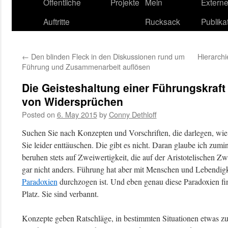
content
Öffentliche
Projekte
Mein
Extern
Auftritte
Rucksack
Publika
←
Den blinden Fleck in den Diskussionen rund um
Hierarch
Führung und Zusammenarbeit auflösen
Die Geisteshaltung einer Führungskraf
von Widersprüchen
Posted on
6. May 2015
by
Conny Dethloff
Suchen Sie nach Konzepten und Vorschriften, die darlegen, wie
Sie leider enttäuschen. Die gibt es nicht. Daran glaube ich zumi
beruhen stets auf Zweiwertigkeit, die auf der Aristotelischen Zw
gar nicht anders. Führung hat aber mit Menschen und Lebendigk
Paradoxien
durchzogen ist. Und eben genau diese Paradoxien fi
Platz. Sie sind verbannt.
Konzepte geben Ratschläge, in bestimmten Situationen etwas zu 