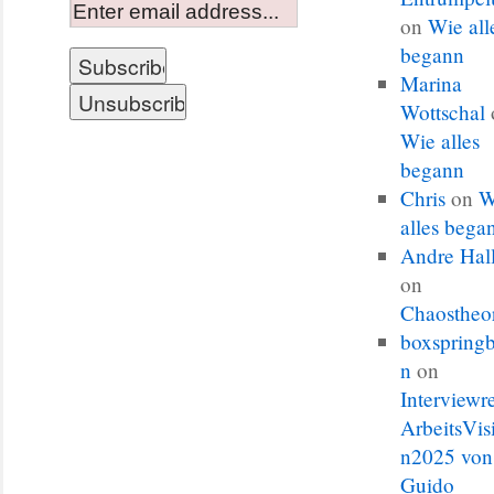
on
Wie all
begann
Marina
Wottschal
Wie alles
begann
Chris
on
W
alles bega
Andre Hal
on
Chaostheo
boxspringb
n
on
Interviewr
ArbeitsVis
n2025 von
Guido