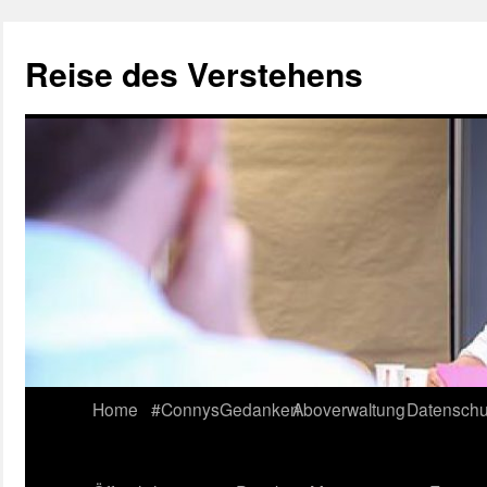
Reise des Verstehens
Skip
Home
#ConnysGedanken
Aboverwaltung
Datenschu
to