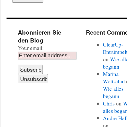
Abonnieren Sie
Recent Comme
den Blog
ClearUp-
Your email:
Entrümpel
on
Wie all
begann
Marina
Wottschal
Wie alles
begann
Chris
on
W
alles bega
Andre Hal
on