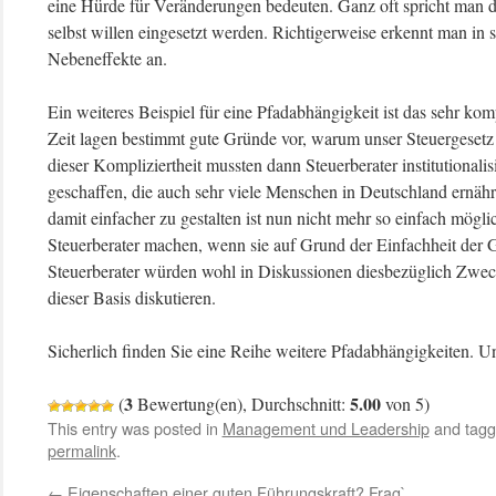
eine Hürde für Veränderungen bedeuten. Ganz oft spricht man d
selbst willen eingesetzt werden. Richtigerweise erkennt man i
Nebeneffekte an.
Ein weiteres Beispiel für eine Pfadabhängigkeit ist das sehr kom
Zeit lagen bestimmt gute Gründe vor, warum unser Steuergesetz i
dieser Kompliziertheit mussten dann Steuerberater institutional
geschaffen, die auch sehr viele Menschen in Deutschland ernähr
damit einfacher zu gestalten ist nun nicht mehr so einfach mögli
Steuerberater machen, wenn sie auf Grund der Einfachheit der G
Steuerberater würden wohl in Diskussionen diesbezüglich Zwec
dieser Basis diskutieren.
Sicherlich finden Sie eine Reihe weitere Pfadabhängigkeiten. Uns
3
5.00
(
Bewertung(en), Durchschnitt:
von 5)
This entry was posted in
Management und Leadership
and tag
permalink
.
←
Eigenschaften einer guten Führungskraft? Frag`