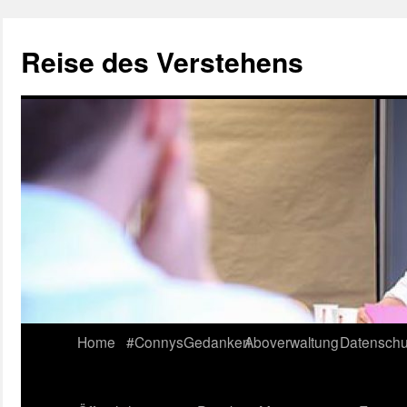
Reise des Verstehens
Skip
Home
#ConnysGedanken
Aboverwaltung
Datenschu
to