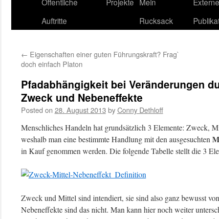
content
Öffentliche
Projekte
Mein
Extern
Auftritte
Rucksack
Publika
←
Eigenschaften einer guten Führungskraft? Frag`
doch einfach Platon
Pfadabhängigkeit bei Veränderungen d
Zweck und Nebeneffekte
Posted on
28. August 2013
by
Conny Dethloff
Menschliches Handeln hat grundsätzlich 3 Elemente: Zweck, Mi
Mi
weshalb man eine bestimmte Handlung mit den ausgesuchten
in Kauf genommen werden. Die folgende Tabelle stellt die 3 El
Zweck und Mittel sind intendiert, sie sind also ganz bewusst v
Nebeneffekte sind das nicht. Man kann hier noch weiter untersc