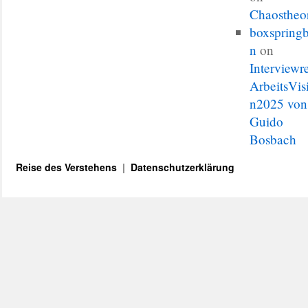
Chaostheo
boxspringb
n
on
Interviewr
ArbeitsVis
n2025 von
Guido
Bosbach
Reise des Verstehens
Datenschutzerklärung