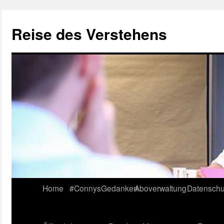
Reise des Verstehens
Skip
Home
#ConnysGedanken
Aboverwaltung
Datenschu
to