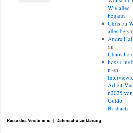
Wottschal
Wie alles
begann
Chris
on
W
alles bega
Andre Hal
on
Chaostheo
boxspringb
n
on
Interviewr
ArbeitsVis
n2025 von
Guido
Bosbach
Reise des Verstehens
Datenschutzerklärung