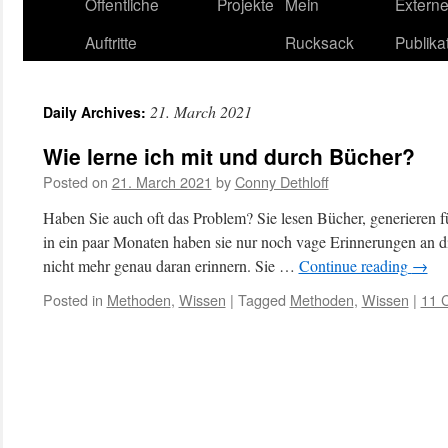
content
Öffentliche
Projekte
Mein
Extern
Auftritte
Rucksack
Publika
21. March 2021
Daily Archives:
Wie lerne ich mit und durch Bücher?
Posted on
21. March 2021
by
Conny Dethloff
Haben Sie auch oft das Problem? Sie lesen Bücher, generieren f
in ein paar Monaten haben sie nur noch vage Erinnerungen an di
nicht mehr genau daran erinnern. Sie …
Continue reading
→
Posted in
Methoden
,
Wissen
|
Tagged
Methoden
,
Wissen
|
11 