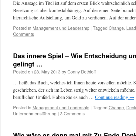
Die Aussage im Titel ist auf dem ersten Blick wahrscheinlich seh
Besetzung ist aber kontextabhängig. Auf der einen Seite brauch
hierarchische Aufstellung, um Geld zu verdienen. Auf der ande
Posted in
Management und Leadership
|
Tagged
Change
,
Lead
Comments
Das innere Spiel – Wie Entscheidung u
gelingt …
Posted on
28. May 2013
by
Conny Dethloff
… heißt das Buch, welches ich Ihnen heute vorstellen möchte. S
geschrieben, der sich im Leben stetig weiter entwickeln möchte,
beruflichen Umfeld. Haben Sie es auch …
Continue reading
→
Posted in
Management und Leadership
|
Tagged
Change
,
Den
Unternehmensführung
|
3 Comments
Wie wäre es denn mal mit Zu-Ende-Den