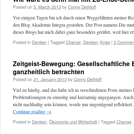
Posted on
5. March 2013
by
Conny Dethloff
Vor einigen Tagen bin ich durch einen Weggefährten meiner Reis
den Blog Akademie Integra gestoßen. Der Post namens Die muti
dieses Blogs hat mich dabei ganz besonders gerührt, weil hier 
Posted in
Denken
|
Tagged
Change
,
Denken
,
Krise
|
2 Commen
Zeitgeist-Bewegung: Gesellschaftliche
ganzheitlich betrachten
Posted on
21. January 2013
by
Conny Dethloff
Viel zu häufig, und das habe ich in verschiedenen Posts meine
Problemlösungen zu einseitig und kurzatmig angegangen. Auch 
nicht nachhaltig sein können, werde nur ungenügend reflektiert
Continue reading
→
Posted in
Denken
,
Ökonomie und Wirtschaft
|
Tagged
Change
,