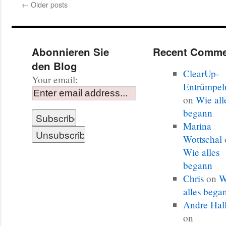
←
Older posts
Abonnieren Sie
Recent Comme
den Blog
ClearUp-
Your email:
Entrümpel
on
Wie all
begann
Marina
Wottschal
Wie alles
begann
Chris
on
W
alles bega
Andre Hal
on