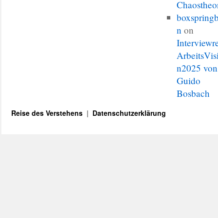
Chaostheo
boxspringb
n
on
Interviewr
ArbeitsVis
n2025 von
Guido
Bosbach
Reise des Verstehens
Datenschutzerklärung