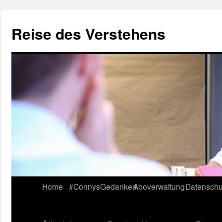
Reise des Verstehens
Skip
Home
#ConnysGedanken
Aboverwaltung
Datenschu
to