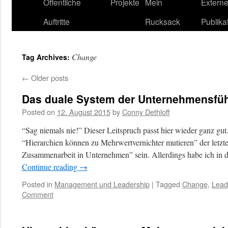
content
Öffentliche
Projekte
Mein
Extern
Auftritte
Rucksack
Publika
Change
Tag Archives:
←
Older posts
Das duale System der Unternehmensfü
Posted on
12. August 2015
by
Conny Dethloff
“Sag niemals nie!” Dieser Leitspruch passt hier wieder ganz gut. 
“Hierarchien können zu Mehrwertvernichter mutieren” der letzt
Zusammenarbeit in Unternehmen” sein. Allerdings habe ich in 
Continue reading
→
Posted in
Management und Leadership
|
Tagged
Change
,
Lead
Comment